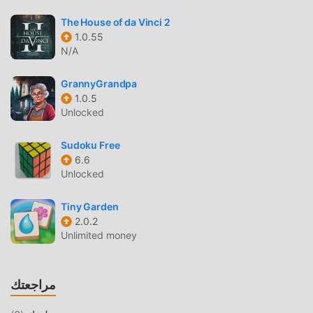
puzzle. إذا كنت ترغب في تنزيل هذه اللعبة ، كأكبر موقع لتنزيل
الألعاب المجانية APK في العالم - moddroid هو خيارك الأفضل. لا
The House of da Vinci 2
يوفر لك moddroid أحدث إصدار من Path of Giants 3.0.1 مجانًا ،
1.0.55
N/A
ولكنه يوفر أيضًا Unlimited money mod مجانًا ، مما يساعدك على
حفظ المهام الميكانيكية المتكررة في اللعبة ، حتى تتمكن من التركيز
GrannyGrandpa
على الاستمتاع بالبهجة التي تجلبها اللعبة نفسها. يعد moddroid بأن
1.0.5
أي Path of Giants mod لن يفرض على اللاعبين أي رسوم ، وهو
Unlocked
آمن 100٪ ومتاح ومجاني للتثبيت. فقط قم بتنزيل عميل moddroid ،
يمكنك تنزيل وتثبيت Path of Giants 3.0.1 بنقرة واحدة. ماذا تنتظر ،
Sudoku Free
قم بتنزيل moddroid والعب!
6.6
Unlocked
اللعب الفريد
Tiny Garden
Path of Giants باعتبارها لعبة شائعة puzzle ، ساعدته طريقة
2.0.2
اللعب الفريدة في كسب عدد كبير من المعجبين حول العالم. على
Unlimited money
عكس الألعاب التقليدية puzzle ، في Path of Giants ، ما عليك
سوى متابعة البرنامج التعليمي للمبتدئين ، بحيث يمكنك بسهولة بدء
اللعبة بأكملها والاستمتاع بالبهجة التي توفرها فئة الألعاب الكلاسيكية
مراجعتك
puzzle الألعاب Path of Giants 3.0.1. في الوقت نفسه ، قامت