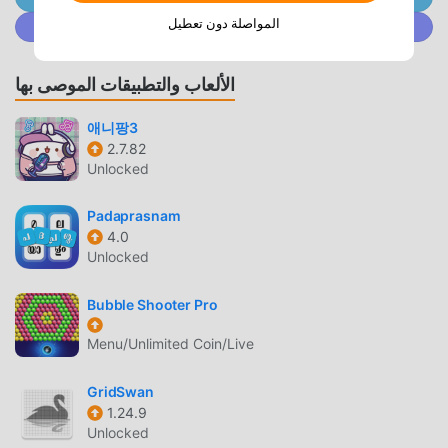
Navigate using simple tap controls- Collect hidden relics-
المواصلة دون تعطيل
انضم إلى @ MODDROID.CO على مجتمع Discord
Solve more than 50 puzzles split into 13 levels in the
original story- Continue their journey with the included
Winterfest DLC - 4 new festive levels- Increasing difficulty
الألعاب والتطبيقات الموصى بها
as you progress through the game- Family friendly and
was designed so anyone can easily pick it up and enjoy-
애니팡3
2.7.82
Colorblind feature - alternate character colors for better
Unlocked
visibility- Controller support- Landscape capable---------
Follow us:Twitter -
Padaprasnam
https://twitter.com/journey_boundInstagram -
4.0
https://www.instagram.com/journeyboundgames/Facebook
Unlocked
- https://www.facebook.com/journeyboundgames/---------
Privacy Policy: https://www.pathofgiants.com/privacy-
Bubble Shooter Pro
policy
Menu/Unlimited Coin/Live
مقدمة PATH OF GIANTS
GridSwan
Path of Giants باعتبارها لعبة شائعة جدًا puzzle مؤخرًا ، اكتسبت
1.24.9
الكثير من المعجبين في جميع أنحاء العالم الذين يحبون ألعاب
Unlocked