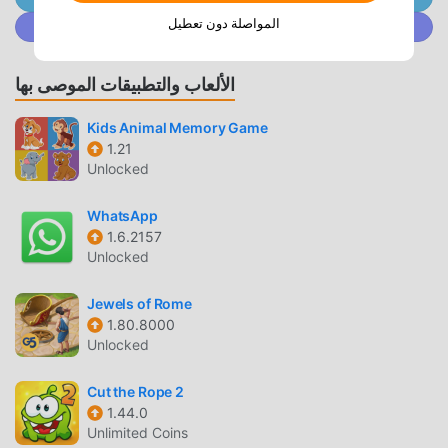
مقدمة OPEN SAFE
المواصلة دون تعطيل
انضم إلى @ MODDROID.CO على مجتمع Discord
Open Safe باعتبارها لعبة شائعة جدًا puzzle مؤخرًا ، اكتسبت
الكثير من المعجبين في جميع أنحاء العالم الذين يحبون ألعاب
الألعاب والتطبيقات الموصى بها
puzzle. إذا كنت ترغب في تنزيل هذه اللعبة ، كأكبر موقع لتنزيل
الألعاب المجانية APK في العالم - moddroid هو خيارك الأفضل. لا
Kids Animal Memory Game
يوفر لك moddroid أحدث إصدار من Open Safe 1.31p2 مجانًا ،
1.21
ولكنه يوفر أيضًا Free mod مجانًا ، مما يساعدك على حفظ المهام
Unlocked
الميكانيكية المتكررة في اللعبة ، حتى تتمكن من التركيز على
الاستمتاع بالبهجة التي تجلبها اللعبة نفسها. يعد moddroid بأن أي
WhatsApp
Open Safe mod لن يفرض على اللاعبين أي رسوم ، وهو آمن 100٪
1.6.2157
ومتاح ومجاني للتثبيت. فقط قم بتنزيل عميل moddroid ، يمكنك
Unlocked
تنزيل وتثبيت Open Safe 1.31p2 بنقرة واحدة. ماذا تنتظر ، قم
بتنزيل moddroid والعب!
Jewels of Rome
1.80.8000
Unlocked
اللعب الفريد
Open Safe باعتبارها لعبة شائعة puzzle ، ساعدته طريقة اللعب
Cut the Rope 2
الفريدة في كسب عدد كبير من المعجبين حول العالم. على عكس
1.44.0
Unlimited Coins
الألعاب التقليدية puzzle ، في Open Safe ، ما عليك سوى متابعة