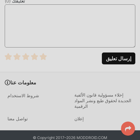
تعليقك
(
0
)
يمكنهم الاستمتاع تمامًا السعادة التي جلبتها Open Safe 1.31p2
تعديل فريد
تتطلب اللعبة التقليدية puzzle من المستخدمين قضاء الكثير من
الوقت لتجميع ثروتهم / قدرتهم / مهاراتهم في اللعبة ، وهي ميزة
ومتعة في اللعبة ، ولكن في نفس الوقت ، فإن عملية التراكم حتمًا
يجعل الناس يشعرون بالتعب ، ولكن الآن ، أدى ظهور التعديلات إلى
إرسال تعليق
إعادة كتابة هذا الموقف. هنا ، لا تحتاج إلى إنفاق معظم طاقتك
وتكرار ""التراكم"" الممل بعض الشيء. يمكن أن تساعدك التعديلات
بسهولة على حذف هذه العملية ، مما يساعدك على التركيز على
الاستمتاع بمتعة اللعبة نفسها
معلومات عنا
إخلاء مسؤولية قانون الألفية
شروط الاستخدام
التحميل الان
الجديدة لحقوق طبع ونشر المواد
الرقمية
ما عليك سوى النقر فوق زر التنزيل لتثبيت تطبيق moddroid ،
ويمكنك تنزيل إصدار التعديل المجاني مباشرة Open Safe 1.31p2
إعلان
تواصل معنا
في حزمة تثبيت moddroid بنقرة واحدة ، وهناك المزيد من ألعاب
mod الشائعة المجانية في انتظار لتلعب ، ماذا تنتظر ، قم بتنزيله
الآن!
© Copyright 2017–2026 MODDROID.COM