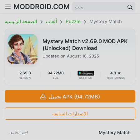
MODDROID.COM
Mystery Match
Puzzle
ألعاب
الصفحة الرئيسية
Mystery Match v2.69.0 MOD APK
(Unlocked) Download
Updated on
August 16, 2025
2.69.0
94.72MB
4.3 ★
VERSION
SIZE
GET IT ON
1698 RATINGS
تحميل APK (94.72MB)
الإصدارات السابقة
Mystery Match
اسم التطبيق