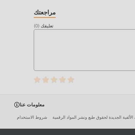
مراجعتك
)
0
(
تعليقك
تتطلب اللعبة التقليدية puzzle من المستخدمين قضاء الكثير من ا
ومتعة في اللعبة ، ولكن في نفس الوقت ، فإن عملية ا
إعادة كتابة هذا الموقف. هنا ، لا تحتاج إلى إنف
بسهولة على ح
ما عليك سوى النقر فوق زر التنزيل لتثبيت تطبيق moddroid ، ويمكنك تنزيل إصدار التعديل المجاني مباشرة Montezuma 2 Free
1.0.37 في حزمة تثبيت moddroid بنقرة واحدة ، وهناك المزيد من ألعاب mod الشائعة المجانية في انتظار لتلعب ، ماذا تنتظر ، قم
معلومات عنا
شروط الاستخدام
إخلاء مسؤولية قانون الألفية الجديدة لحقوق طبع