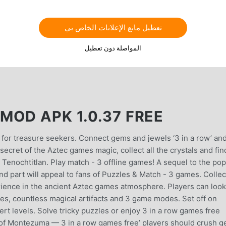
تعطيل مانع الإعلانات الخاص بي
المواصلة دون تعطيل
MOD APK 1.0.37 FREE
or treasure seekers. Connect gems and ​jewels ‘3 in a row’ an
secret of the Aztec games magic, collect all the crystals and fin
f Tenochtitlan. Play match - 3 offline games! A sequel to the pop
 part will appeal to fans of Puzzles & Match - 3 games. Collec
rience in the ancient Aztec games atmosphere. Players can look
ries, countless magical artifacts and 3 game modes. Set off on
t levels. Solve tricky puzzles or enjoy 3 in a row games free
 of Montezuma — 3 in a row games free’ players should crush 