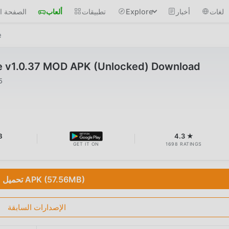
 الرئيسية
ألعاب
تطبيقات
Explore
أخبار
لغات
e
 v1.0.37 MOD APK (Unlocked) Download
5
B
4.3 ★
GET IT ON
1698 RATINGS
تحميل APK (57.56MB)
الإصدارات السابقة