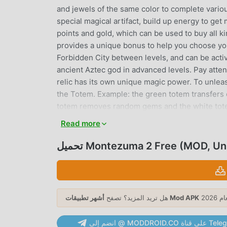
and jewels of the same color to complete various
special magical artifact, build up energy to ge
points and gold, which can be used to buy all 
provides a unique bonus to help you choose yo
Forbidden City between levels, and can be acti
ancient Aztec god in advanced levels. Pay atte
relic has its own unique magic power. To unlea
the Totem. Example: the green totem transfers c
totem removes random gems and the white tote
games free.Game features:🎇 Three game modes a
Read more
special artifact from gems that have hidden di
hints and mix gems however they want;🎇 3 in 
تحميل Montezuma 2 Free (MOD, U
Full free version available in English.Enjoy the
Montezuma 2 Free باعتبارها لعبة شائعة جدًا puzzle مؤخرًا ، اكتسبت الكثير من المعجبين 
هل تريد المزيد؟ تصفح
أشهر تطبيقات Mod APK
puzzle. إذا كنت ترغب في تنزيل هذه اللعبة ، كأكبر موقع لتنزيل الألعاب المجانية APK في العالم - moddroid هو خيارك الأفضل. لا
يوفر لك moddroid أحدث إصدار من Montezuma 2 Free 1.0.37 مجانًا ، ولكنه يوفر أيضًا Free mod مجانًا ، مما يساعدك على حفظ
انضم إلى @ MODDROID.CO ع