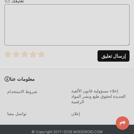
تعليقك
(
0
)
يجعل الناس يشعرون بالتعب ، ولكن الآن ، أدى ظهور التعديلات إلى
إعادة كتابة هذا الموقف. هنا ، لا تحتاج إلى إنفاق معظم طاقتك
وتكرار ""التراكم"" الممل بعض الشيء. يمكن أن تساعدك التعديلات
بسهولة على حذف هذه العملية ، مما يساعدك على التركيز على
الاستمتاع بمتعة اللعبة نفسها
التحميل الان
إرسال تعليق
ما عليك سوى النقر فوق زر التنزيل لتثبيت تطبيق moddroid ،
ويمكنك تنزيل إصدار التعديل المجاني مباشرة Math Puzzle 14 في
حزمة تثبيت moddroid بنقرة واحدة ، وهناك المزيد من ألعاب mod
معلومات عنا
الشائعة المجانية في انتظار لتلعب ، ماذا تنتظر ، قم بتنزيله الآن!
إخلاء مسؤولية قانون الألفية
شروط الاستخدام
الجديدة لحقوق طبع ونشر المواد
الرقمية
إعلان
تواصل معنا
© Copyright 2017–2026 MODDROID.COM