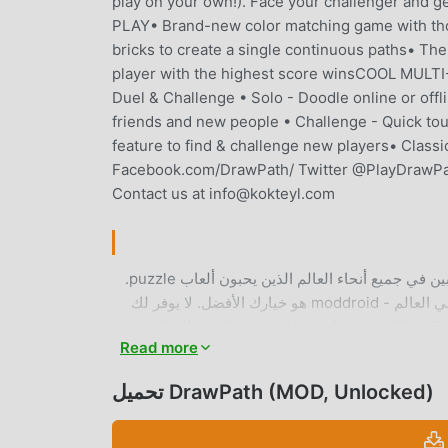
play on your own!). Face your challenger and g
PLAY• Brand-new color matching game with tho
bricks to create a single continuous paths• The 
player with the highest score winsCOOL MULTI
Duel & Challenge • Solo - Doodle online or offl
friends and new people • Challenge - Quick 
feature to find & challenge new players• Classi
Facebook.com/DrawPath/ Twitter @PlayDrawPat
Contact us at info@kokteyl.com
DrawPath باعتبارها لعبة شائعة جدًا puzzle مؤخرًا ، اكتسبت الكثير من المعجبين في جميع أنحاء العالم الذين يحبون ألعاب puzzle.
إذا كنت ترغب في تنزيل هذه اللعبة ، كأكبر موقع لتنزيل الألعاب المجانية APK في العالم - moddroid هو خيارك الأفضل. لا يوفر لك
moddroid أحدث إصدار من DrawPath 5.2.0 مجانًا ، ولكنه يوفر أيضًا Free mod مجانًا ، مما يساعدك على حفظ المهام الميكانيكية
Read more
المتكررة في اللعبة ، حتى تتمكن من التركيز على الاستمتاع بالبهجة التي تجلبها اللعبة نفسها. يعد moddroid بأن أي DrawPath mod
لن يفرض على اللاعبين أي رسوم ، وهو آمن 100٪ ومتاح ومجاني للتثبيت. فقط قم بتنزيل عميل moddroid ، يمكنك تنزيل وتثبيت
تحميل DrawPath (MOD, Unlocked)