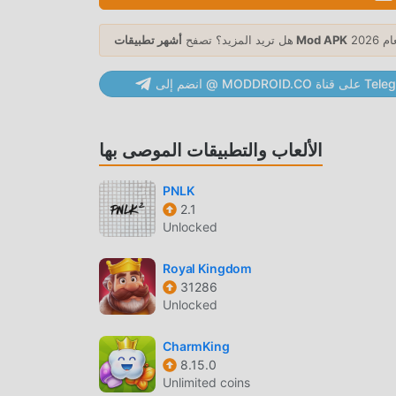
قة اللعب الفريدة في كسب عدد كبير من المعجبين حول العالم. على عكس
أشهر تطبيقات Mod APK
هل تريد المزيد؟ تصفح
ى متابعة البرنامج التعليمي للمبتدئين ، بحيث يمكنك بسهولة بدء اللعبة بأكملها
والاستمتاع بالبهجة التي توفرها فئة الألعاب الكلاسيكية puzzle الألعاب DrawPath 5.2.0. في الوقت نفسه ، قامت moddroid ببناء
MODDRO على قناة Telegram
منصة خاصة لعشاق الألعاب puzzle ، مما يتيح لك التواصل والمشاركة مع جميع عشاق الألعاب puzzle من جميع أنحاء العالم ، ماذا
الألعاب والتطبيقات الموصى بها
 بأسلوب فني فريد ، كما أن رسوماتها وخرائطها وشخصياتها عالية الجودة تجعل
PNLK
2.1
DrawPath جذبت الكثير من puzzle معجبين ، وبالمقارنة مع فئة الألعاب التقليدية puzzle ، اعتمدت DrawPath 5.2.0 محركًا
Unlocked
 تحسين تجربة الشاشة للعبة بشكل كبير. مع الاحتفاظ
تخدم ، وهناك العديد من الأنواع المختلفة من الهواتف المحمولة
Royal Kingdom
apk ذات القدرة على التكيف الممتازة ، مما يضمن أن جميع عشاق اللعبة puzzle يمكنهم الاستمتاع تمامًا السعادة التي جلبتها
31286
Unlocked
CharmKing
8.15.0
الوقت لتجميع ثروتهم / قدرتهم / مهاراتهم في اللعبة ، وهي ميزة
Unlimited coins
شعرون بالتعب ، ولكن الآن ، أدى ظهور التعديلات إلى