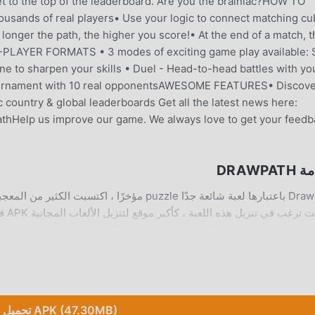
et to the top of the leaderboard. Are you the brainiac?HOW TO
usands of real players• Use your logic to connect matching c
longer the path, the higher you score!• At the end of a match, t
-PLAYER FORMATS • 3 modes of exciting game play available: 
ine to sharpen your skills • Duel - Head-to-head battles with yo
tournament with 10 real opponentsAWESOME FEATURES• Discov
c country & global leaderboards Get all the latest news here:
hHelp us improve our game. We always love to get your feedb
DRAWPA
ة واحدة. ماذا تنتظر ، قم بتنزيل moddroid والعب!
تحميل APK (47.30MB)
ب الفريد