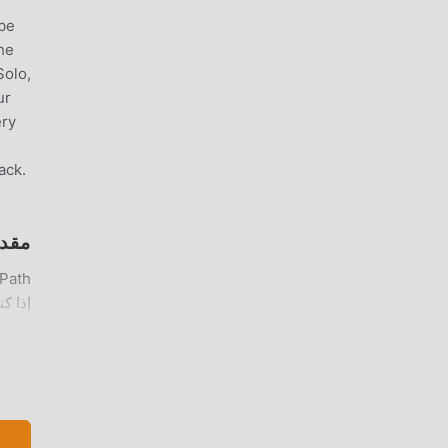
ube
he
Solo,
ur
ery
ack.
مقدمة TH
DrawPath 5.2.0 بنقر
اللع