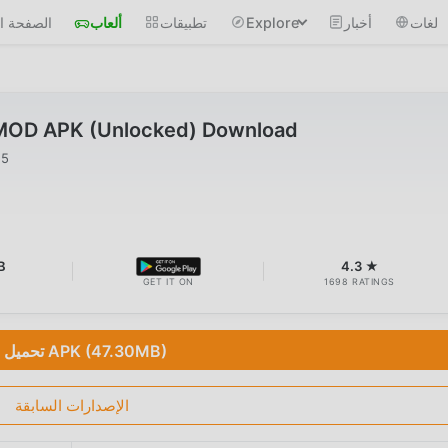
لغات
أخبار
Explore
تطبيقات
ألعاب
الصفحة ال
 MOD APK (Unlocked) Download
25
B
4.3 ★
GET IT ON
1698 RATINGS
تحميل APK (47.30MB)
الإصدارات السابقة