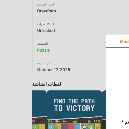
اسم التطبيق
DrawPath
ميزات MOD
Unlocked
Mod
التصنيف
Puzzle
آخر تحديث
October 17, 2025
لقطات الشاشة
* إذا كنت ترغب في دعم Moddroid ، فالرجاء دعمنا عن طريق إيقاف تشغيل مانع