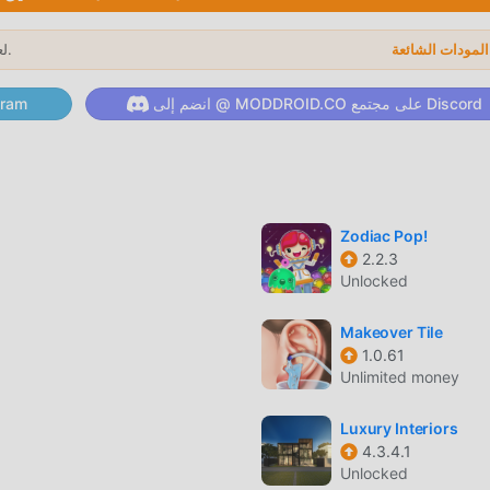
DrawPath باعتبارها لعبة شائعة puzzle ، ساعدته طري
لعام 2026.
→
الألعاب التقليدية puzzle ، في DrawPath ، ما عليك سو
انضم إلى @ MODDROID.CO على مجتمع Discord
انضم إلى @ ID.CO
mo و استمتع بلعبة puzzle مع كل الشركاء العالميين سعداء
 جميلة
مثل الألعاب التقليدية puzzle ، تتميز DrawPath
Zodiac Pop!
2.2.3
Unlocked
ضيًا محدثًا وأجرى ترقيات جريئة. مع المزيد من التكنولوجيا المتقدمة ، تم
بالنمط الأصلي puzzle ، فإن الحد الأقصى يعزز التجربة الحسية للمس
Makeover Tile
1.0.61
DrawPath 
Unlimited money
ل فريد
Luxury Interiors
4.3.4.1
تتطلب اللعبة التقليدية puzzle من المستخدمين قضاء الكثير من 
Unlocked
 في اللعبة ، ولكن في نفس الوقت ، فإن عملية التراكم حتمًا يجعل الناس ي