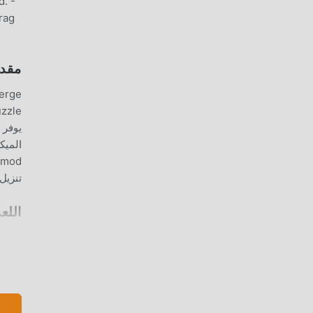
d. -
rag
مقدمة ERGE
تنزيل وتثبيت Drag n Merge 3.0.9 
اللع
أنحاء العالم ،