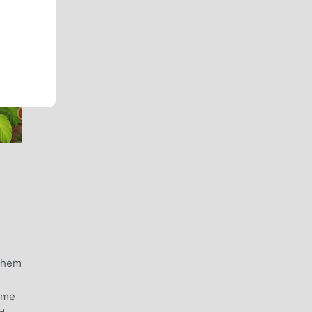
 them
game