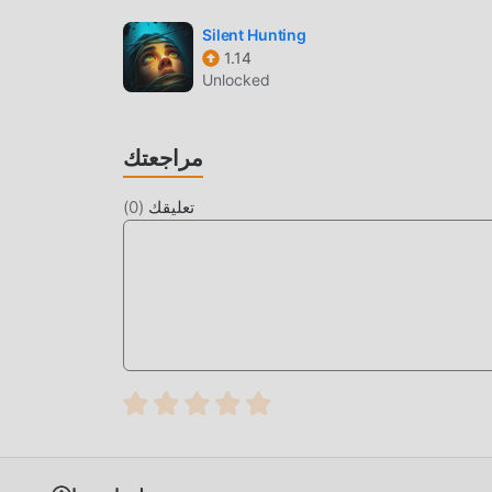
moddro بنقرة واحدة ، وهناك المزيد من ألعاب mod الشائعة المجانية في انتظار لتلعب ، ماذا تنتظر ، قم بتنزيله
Silent Hunting
1.14
Unlocked
مراجعتك
تعليقك
(
0
)