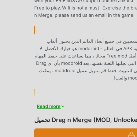
with your FRIENDSWe support online rank list! 
Free to play, Wifi is not a must- Exercise the
n Merge, please send us an email in the game!
 مؤخرًا ، اكتسبت الكثير من المعجبين في جميع أنحاء العالم الذين يحبون ألعاب
puzzle. إذا كنت ترغب في تنزيل هذه اللعبة ، كأكبر موقع لتنزيل الألعاب المجانية APK في العالم - moddroid هو خيارك الأفضل. لا
يوفر لك moddroid أحدث إصدار من Drag n Merge 3.0.9 مجانًا ، ولكنه يوفر أيضًا Free mod مجانًا ، مما يساعدك على حفظ المهام
الميكانيكية المتكررة في اللعبة ، حتى تتمكن من التركيز على الاستمتاع بالبهجة التي تجلبها اللعبة نفسها. يعد moddroid بأن أي Drag
n Merge mod لن يفرض على اللاعبين أي رسوم ، وهو آمن 100٪ ومتاح ومجاني للتثبيت. فقط قم بتنزيل عميل moddroid ، يمكنك
دته طريقة اللعب الفريدة في كسب عدد كبير من المعجبين حول العالم. على
Read more
Drag n  ، ما عليك سوى متابعة البرنامج التعليمي للمبتدئين ، بحيث يمكنك بسهولة بدء
اللعبة بأكملها والاستمتاع بالبهجة التي توفرها فئة الألعاب الكلاسيكية puzzle الألعاب Drag n Merge 3.0.9. في الوقت نفسه ، قامت
يل Drag n Merge (MOD, Unlocked)
moddroid ببناء منصة خاصة لعشاق الألعاب puzzle ، مما يتيح لك التواصل والمشاركة مع جميع عشاق الألعاب puzzle من جميع