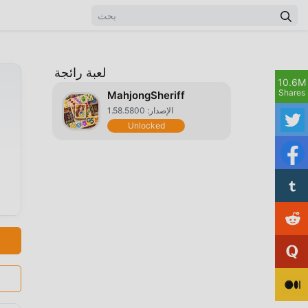
لعبة رائجة
10.6M
Shares
MahjongSheriff
الإصدار: 1.58.5800
Unlocked