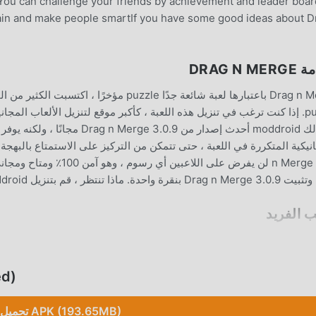
You can challenge your friends by achievement and leader boar
 brain and make people smartIf you have some good ideas about D
DRAG N M
Drag n Merge باعتبارها لعبة شائعة جدًا puzzle
بنقرة واحدة. ماذا تنتظر ، قم بتنزيل moddroid والعب!
ب الفريد
Drag n Merge باعتبارها لعبة شائعة puzzle ، ساع
عكس الألعاب التقليدية puzzle ، في Merge
تحم
 ماذا تنتظر ، انضم إلى moddroid و استمتع بلعبة puzzle مع كل الشركاء العالميين سعداء
تحميل APK (193.65MB)