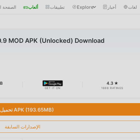
لغات
أخبار
Explore
تطبيقات
ألعاب
الصفحة ال
0.9 MOD APK (Unlocked) Download
MB
4.3 ★
GET IT ON
1698 RATINGS
تحميل APK (193.65MB)
الإصدارات السابقة