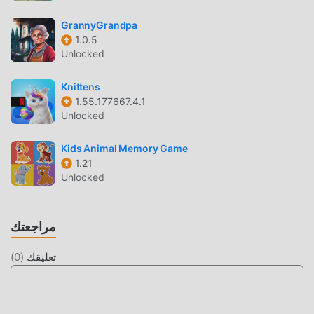
العالم ، ماذا تنتظر ، انضم إلى moddroid و استمتع بلعبة puzzle مع
كل الشركاء العالميين سعداء
GrannyGrandpa
1.0.5
شاشة جميلة
Unlocked
مثل الألعاب التقليدية puzzle ، تتميز Bring You Home بأسلوب
Knittens
فني فريد ، كما أن رسوماتها وخرائطها وشخصياتها عالية الجودة
1.55.177667.4.1
تجعل Bring You Home جذبت الكثير من puzzle معجبين ،
Unlocked
وبالمقارنة مع فئة الألعاب التقليدية puzzle ، اعتمدت Bring You
Home 1.0.72 محركًا افتراضيًا محدثًا وأجرى ترقيات جريئة. مع المزيد
Kids Animal Memory Game
من التكنولوجيا المتقدمة ، تم تحسين تجربة الشاشة للعبة بشكل
1.21
Unlocked
كبير. مع الاحتفاظ بالنمط الأصلي puzzle ، فإن الحد الأقصى يعزز
التجربة الحسية للمستخدم ، وهناك العديد من الأنواع المختلفة من
الهواتف المحمولة apk ذات القدرة على التكيف الممتازة ، مما
مراجعتك
يضمن أن جميع عشاق اللعبة puzzle يمكنهم الاستمتاع تمامًا
السعادة التي جلبتها Bring You Home 1.0.72
تعليقك
(
0
)
تعديل فريد
تتطلب اللعبة التقليدية puzzle من المستخدمين قضاء الكثير من