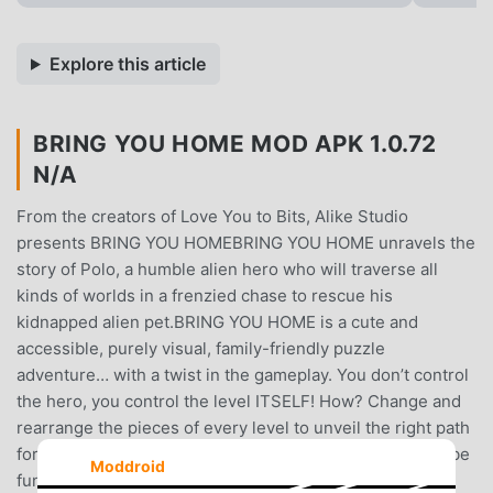
Explore this article
BRING YOU HOME MOD APK 1.0.72
N/A
From the creators of Love You to Bits, Alike Studio
presents BRING YOU HOMEBRING YOU HOME unravels the
story of Polo, a humble alien hero who will traverse all
kinds of worlds in a frenzied chase to rescue his
kidnapped alien pet.BRING YOU HOME is a cute and
accessible, purely visual, family-friendly puzzle
adventure… with a twist in the gameplay. You don’t control
the hero, you control the level ITSELF! How? Change and
rearrange the pieces of every level to unveil the right path
for Polo!With this innovative mechanic, even failing can be
Moddroid
fun! If poor Polo finds a deadly but hilarious fate, just go