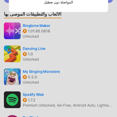
SweetDance باعتبارها لعبة شائعة جدًا music مؤخرًا ، اكتسبت
المواصلة دون تعطيل
الكثير من المعجبين في جميع أنحاء العالم الذين يحبون ألعاب music.
الألعاب والتطبيقات الموصى بها
إذا كنت ترغب في تنزيل هذه اللعبة ، كأكبر موقع لتنزيل الألعاب
المجانية APK في العالم - moddroid هو خيارك الأفضل. لا يوفر لك
Ringtone Maker
moddroid أحدث إصدار من SweetDance 19.0 مجانًا ، ولكنه يوفر
1.01.95.0618
أيضًا Free mod مجانًا ، مما يساعدك على حفظ المهام الميكانيكية
Unlocked
المتكررة في اللعبة ، حتى تتمكن من التركيز على الاستمتاع بالبهجة
التي تجلبها اللعبة نفسها. يعد moddroid بأن أي SweetDance mod
Dancing Line
لن يفرض على اللاعبين أي رسوم ، وهو آمن 100٪ ومتاح ومجاني
1.0
للتثبيت. فقط قم بتنزيل عميل moddroid ، يمكنك تنزيل وتثبيت
Unlocked
SweetDance 19.0 بنقرة واحدة. ماذا تنتظر ، قم بتنزيل moddroid
والعب!
My Singing Monsters
5.5.0
Unlocked
اللعب الفريد
SweetDance باعتبارها لعبة شائعة music ، ساعدته طريقة اللعب
Spotify Web
الفريدة في كسب عدد كبير من المعجبين حول العالم. على عكس
1.7.2
Premium Unlocked, Ad-Free, Android Auto, Lightweight
الألعاب التقليدية music ، في SweetDance ، ما عليك سوى متابعة
البرنامج التعليمي للمبتدئين ، بحيث يمكنك بسهولة بدء اللعبة بأكملها