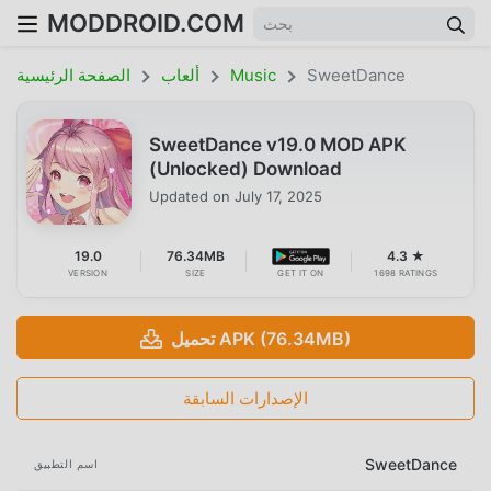
MODDROID.COM
SweetDance
Music
ألعاب
الصفحة الرئيسية
SweetDance v19.0 MOD APK
(Unlocked) Download
Updated on
July 17, 2025
19.0
76.34MB
4.3 ★
VERSION
SIZE
GET IT ON
1698 RATINGS
تحميل APK (76.34MB)
الإصدارات السابقة
SweetDance
اسم التطبيق