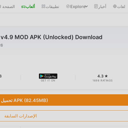
لغات
أخبار
Explore
تطبيقات
ألعاب
الصفحة ال
o v4.9 MOD APK (Unlocked) Download
26
B
4.3 ★
GET IT ON
1698 RATINGS
تحميل APK (82.45MB)
الإصدارات السابقة