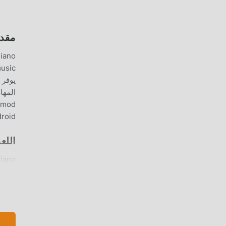
مقدمة S PIANO
moddroid ، يمكنك تنزيل وتثبيت m Tiles Piano 4.9
اللع
أنحاء العالم ،