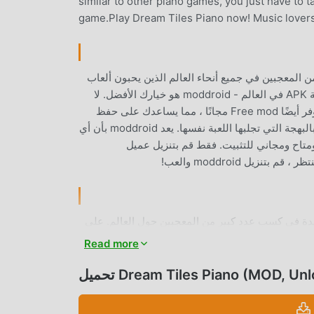
similar to other piano games, you just have to 
game.Play Dream Tiles Piano now! Music lovers wi
دًا music مؤخرًا ، اكتسبت الكثير من المعجبين في جميع أنحاء العالم الذين يحبون ألعاب
music. إذا كنت ترغب في تنزيل هذه اللعبة ، كأكبر موقع لتنزيل الألعاب المجانية APK في العالم - moddroid هو خيارك الأفضل. لا
يوفر لك moddroid أحدث إصدار من Dream Tiles Piano 4.9 مجانًا ، ولكنه يوفر أيضًا Free mod مجانًا ، مما يساعدك على حفظ
المهام الميكانيكية المتكررة في اللعبة ، حتى تتمكن من التركيز على الاستمتاع بالبهجة التي تجلبها اللعبة نفسها. يعد moddroid بأن أي
Dream Tiles Pia لن يفرض على اللاعبين أي رسوم ، وهو آمن 100٪ ومتاح ومجاني للتثبيت. فقط قم بتنزيل عميل
mus ، ساعدته طريقة اللعب الفريدة في كسب عدد كبير من المعجبين حول العالم. على
Dream Tiles Pian ، ما عليك سوى متابعة البرنامج التعليمي للمبتدئين ، بحيث يمكنك بسهولة
Read more
بدء اللعبة بأكملها والاستمتاع بالبهجة التي توفرها فئة الألعاب الكلاسيكية music الألعاب Dream Tiles Piano 4.9. في الوقت نفسه ،
قامت moddroid ببناء منصة خاصة لعشاق الألعاب music ، مما يتيح لك التواصل والمشاركة مع جميع عشاق الألعاب music من جميع
Dream Tiles Piano (MOD, Unlock)