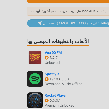
أشهر تطبيقات Mod APK
هل تريد المزيد؟ تصفح
 Dream Tiles Piano بأسلوب فني فريد ، كما أن رسوماتها وخرائطها وشخصياتها عالية الجودة
تجعل Dream Tiles Piano جذبت الكثير من music معجبين ، وبالمقارنة مع فئة الألعاب التقليدية music ، اعتمدت Dream Tiles
MODDRO على قناة Telegram
كنولوجيا المتقدمة ، تم تحسين تجربة الشاشة للعبة بشكل
قصى يعزز التجربة الحسية للمستخدم ، وهناك العديد من الأنواع المختلفة من
الهواتف المحمولة apk ذات القدرة على التكيف الممتازة ، مما يضمن أن جميع عشاق اللعبة music يمكنهم الاستمتاع تمامًا السعادة
الألعاب والتطبيقات الموصى بها
Vox 90 FM
3.2.7
لوقت لتجميع ثروتهم / قدرتهم / مهاراتهم في اللعبة ، وهي ميزة ومتعة
Unlocked
بالتعب ، ولكن الآن ، أدى ظهور التعديلات إلى إعادة
الممل بعض الشيء. يمكن أن تساعدك التعديلات بسهولة
Spotify X
نفسها
19.10.85.50
Download Music Offline
Rocket Player
ما عليك سوى النقر فوق زر التنزيل لتثبيت تطبيق moddroid ، ويمكنك تنزيل إصدار التعديل المجاني مباشرة Dream Tiles Piano
6.3.0.1
Premium Unlocked
زمة تثبيت moddroid بنقرة واحدة ، وهناك المزيد من ألعاب mod الشائعة المجانية في انتظار لتلعب ، ماذا تنتظر ، قم