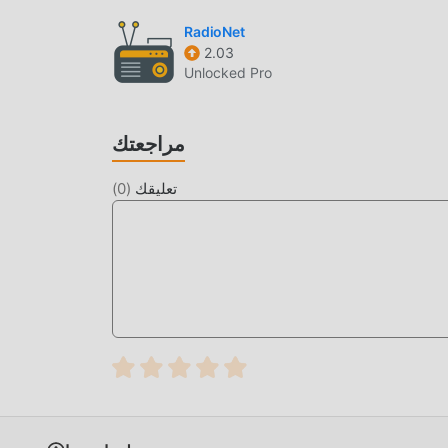
RadioNet
2.03
Unlocked Pro
مراجعتك
تعليقك
(
0
)