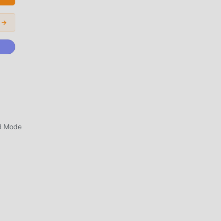
شاشة
المودات الشائعة 
التي جلبتها 4.9
تعدي
d Mode
في ال
كتابة
على ح
التح