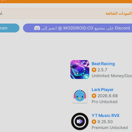
 جميلة
لعام 2026.
→
مثل الألعاب التقليدية music ، تتميز
انضم إلى @ MODDROID.CO على مجتمع Discord
انضم إلى @ ID.CO
Piano 4.9 محركًا افتراضيًا محدثًا وأجرى ترقيات جريئة. مع المزيد من الت
كبير. مع الاحتفاظ بالنمط الأصلي music ، فإن الحد الأ
Dream Tiles Piano 
ل فريد
Beat Racing
2.5.7
تتطلب اللعبة التقليدية music من المستخدمين قضاء الكثير من ا
Unlimited Money/Go
لعبة ، ولكن في نفس الوقت ، فإن عملية التراكم حتمًا يجعل الناس يشعرون 
 هذا الموقف. هنا ، لا تحتاج إلى إنفاق معظم طاقتك وتكرار ""التراكم"" 
Lark Player
ذف هذه العملية ، مما يساعدك على التركيز على الاستمتاع بمتعة اللعبة 
2026.6.68
Pro Unlocked
ميل الان
YT Music RVX
9.25.50
Premium Unlocked
4.9 في ح