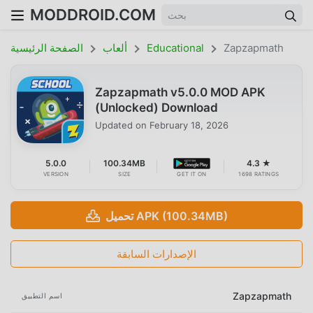
MODDROID.COM
Zapzapmath
Educational
ألعاب
الصفحة الرئيسية
Zapzapmath v5.0.0 MOD APK
(Unlocked) Download
Updated on
February 18, 2026
5.0.0
100.34MB
4.3 ★
VERSION
SIZE
GET IT ON
1698 RATINGS
تحميل APK (100.34MB)
الإصدارات السابقة
Zapzapmath
اسم التطبيق