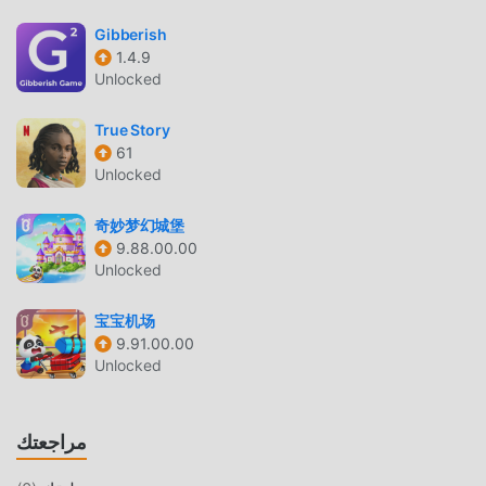
مثل الألعاب التقليدية educational ، تتميز Word Vistas بأسلوب
Gibberish
فني فريد ، كما أن رسوماتها وخرائطها وشخصياتها عالية الجودة
1.4.9
تجعل Word Vistas جذبت الكثير من educational معجبين ،
Unlocked
وبالمقارنة مع فئة الألعاب التقليدية educational ، اعتمدت Word
Vistas 1.3.4 محركًا افتراضيًا محدثًا وأجرى ترقيات جريئة. مع المزيد
True Story
61
من التكنولوجيا المتقدمة ، تم تحسين تجربة الشاشة للعبة بشكل
Unlocked
كبير. مع الاحتفاظ بالنمط الأصلي educational ، فإن الحد الأقصى
يعزز التجربة الحسية للمستخدم ، وهناك العديد من الأنواع المختلفة
奇妙梦幻城堡
من الهواتف المحمولة apk ذات القدرة على التكيف الممتازة ، مما
9.88.00.00
يضمن أن جميع عشاق اللعبة educational يمكنهم الاستمتاع تمامًا
Unlocked
السعادة التي جلبتها Word Vistas 1.3.4
宝宝机场
تعديل فريد
9.91.00.00
Unlocked
تتطلب اللعبة التقليدية educational من المستخدمين قضاء الكثير
من الوقت لتجميع ثروتهم / قدرتهم / مهاراتهم في اللعبة ، وهي ميزة
ومتعة في اللعبة ، ولكن في نفس الوقت ، فإن عملية التراكم حتمًا
مراجعتك
يجعل الناس يشعرون بالتعب ، ولكن الآن ، أدى ظهور التعديلات إلى
إعادة كتابة هذا الموقف. هنا ، لا تحتاج إلى إنفاق معظم طاقتك