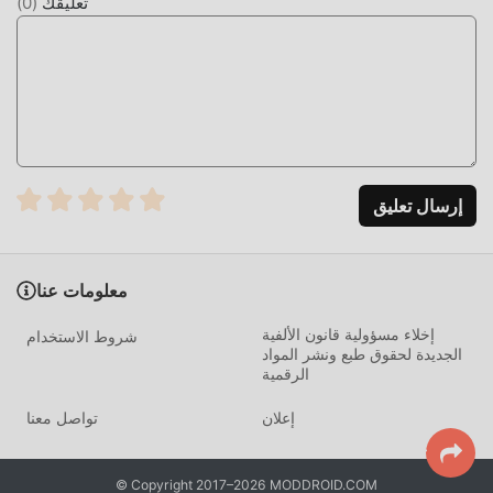
تعليقك
(
0
)
وتكرار ""التراكم"" الممل بعض الشيء. يمكن أن تساعدك التعديلات
بسهولة على حذف هذه العملية ، مما يساعدك على التركيز على
الاستمتاع بمتعة اللعبة نفسها
التحميل الان
ما عليك سوى النقر فوق زر التنزيل لتثبيت تطبيق moddroid ،
ويمكنك تنزيل إصدار التعديل المجاني مباشرة Word Vistas 1.3.4
إرسال تعليق
في حزمة تثبيت moddroid بنقرة واحدة ، وهناك المزيد من ألعاب
mod الشائعة المجانية في انتظار لتلعب ، ماذا تنتظر ، قم بتنزيله
الآن!
معلومات عنا
إخلاء مسؤولية قانون الألفية
شروط الاستخدام
الجديدة لحقوق طبع ونشر المواد
الرقمية
إعلان
تواصل معنا
© Copyright 2017–2026 MODDROID.COM