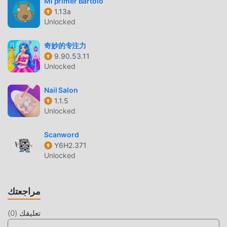
Mi primer Bartolo
TriviaMaker باعتبارها لعبة شائعة جدًا educational مؤخرًا ،
1.13a
اكتسبت الكثير من المعجبين في جميع أنحاء العالم الذين يحبون
Unlocked
ألعاب educational. إذا كنت ترغب في تنزيل هذه اللعبة ، كأكبر
موقع لتنزيل الألعاب المجانية APK في العالم - moddroid هو خيارك
奇妙的专注力
9.90.53.11
الأفضل. لا يوفر لك moddroid أحدث إصدار من TriviaMaker 6.3.7
Unlocked
مجانًا ، ولكنه يوفر أيضًا Free mod مجانًا ، مما يساعدك على حفظ
المهام الميكانيكية المتكررة في اللعبة ، حتى تتمكن من التركيز على
Nail Salon
الاستمتاع بالبهجة التي تجلبها اللعبة نفسها. يعد moddroid بأن أي
1.1.5
TriviaMaker mod لن يفرض على اللاعبين أي رسوم ، وهو آمن
Unlocked
100٪ ومتاح ومجاني للتثبيت. فقط قم بتنزيل عميل moddroid ،
يمكنك تنزيل وتثبيت TriviaMaker 6.3.7 بنقرة واحدة. ماذا تنتظر ،
Scanword
قم بتنزيل moddroid والعب!
Y6H2.371
Unlocked
اللعب الفريد
TriviaMaker باعتبارها لعبة شائعة educational ، ساعدته طريقة
مراجعتك
اللعب الفريدة في كسب عدد كبير من المعجبين حول العالم. على
عكس الألعاب التقليدية educational ، في TriviaMaker ، ما عليك
تعليقك
(
0
)
سوى متابعة البرنامج التعليمي للمبتدئين ، بحيث يمكنك بسهولة بدء