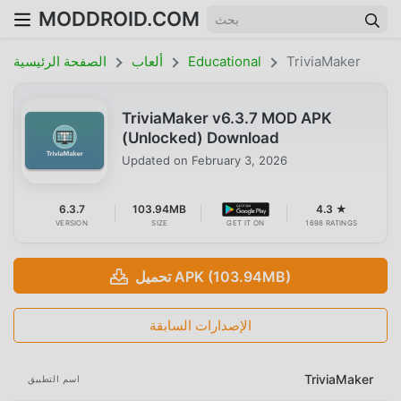
MODDROID.COM
TriviaMaker
Educational
ألعاب
الصفحة الرئيسية
TriviaMaker v6.3.7 MOD APK
(Unlocked) Download
Updated on
February 3, 2026
6.3.7
103.94MB
4.3 ★
VERSION
SIZE
GET IT ON
1698 RATINGS
تحميل APK (103.94MB)
الإصدارات السابقة
TriviaMaker
اسم التطبيق