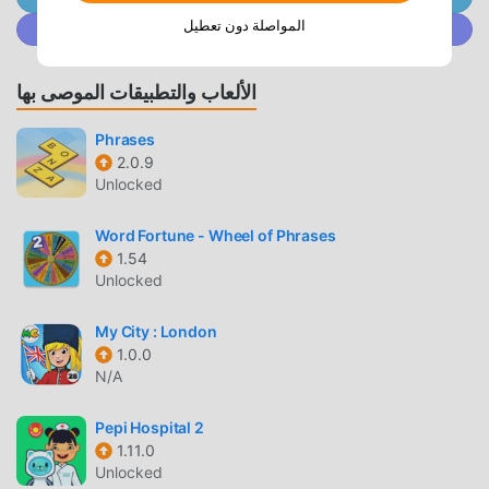
مقدمة FILL THE WORDS
المواصلة دون تعطيل
انضم إلى @ MODDROID.CO على مجتمع Discord
Fill the Words باعتبارها لعبة شائعة جدًا educational مؤخرًا ،
اكتسبت الكثير من المعجبين في جميع أنحاء العالم الذين يحبون
الألعاب والتطبيقات الموصى بها
ألعاب educational. إذا كنت ترغب في تنزيل هذه اللعبة ، كأكبر
موقع لتنزيل الألعاب المجانية APK في العالم - moddroid هو خيارك
Phrases
الأفضل. لا يوفر لك moddroid أحدث إصدار من Fill the Words
2.0.9
4.8.6 مجانًا ، ولكنه يوفر أيضًا Free mod مجانًا ، مما يساعدك على
Unlocked
حفظ المهام الميكانيكية المتكررة في اللعبة ، حتى تتمكن من التركيز
على الاستمتاع بالبهجة التي تجلبها اللعبة نفسها. يعد moddroid بأن
Word Fortune - Wheel of Phrases
أي Fill the Words mod لن يفرض على اللاعبين أي رسوم ، وهو
1.54
Unlocked
آمن 100٪ ومتاح ومجاني للتثبيت. فقط قم بتنزيل عميل moddroid ،
يمكنك تنزيل وتثبيت Fill the Words 4.8.6 بنقرة واحدة. ماذا تنتظر ،
My City : London
قم بتنزيل moddroid والعب!
1.0.0
N/A
اللعب الفريد
Fill the Words باعتبارها لعبة شائعة educational ، ساعدته طريقة
Pepi Hospital 2
1.11.0
اللعب الفريدة في كسب عدد كبير من المعجبين حول العالم. على
Unlocked
عكس الألعاب التقليدية educational ، في Fill the Words ، ما