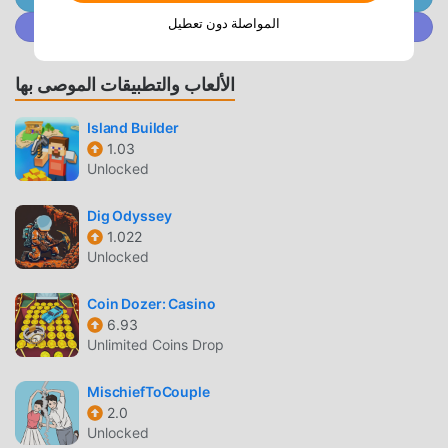
Toonydoll باعتبارها لعبة شائعة جدًا casual مؤخرًا ، اكتسبت الكثير
المواصلة دون تعطيل
انضم إلى @ MODDROID.CO على مجتمع Discord
من المعجبين في جميع أنحاء العالم الذين يحبون ألعاب casual. إذا
كنت ترغب في تنزيل هذه اللعبة ، كأكبر موقع لتنزيل الألعاب المجانية
الألعاب والتطبيقات الموصى بها
APK في العالم - moddroid هو خيارك الأفضل. لا يوفر لك
moddroid أحدث إصدار من Toonydoll 1.2.0 مجانًا ، ولكنه يوفر
Island Builder
أيضًا Free Shopping mod مجانًا ، مما يساعدك على حفظ المهام
1.03
الميكانيكية المتكررة في اللعبة ، حتى تتمكن من التركيز على
Unlocked
الاستمتاع بالبهجة التي تجلبها اللعبة نفسها. يعد moddroid بأن أي
Toonydoll mod لن يفرض على اللاعبين أي رسوم ، وهو آمن 100٪
Dig Odyssey
ومتاح ومجاني للتثبيت. فقط قم بتنزيل عميل moddroid ، يمكنك
1.022
Unlocked
تنزيل وتثبيت Toonydoll 1.2.0 بنقرة واحدة. ماذا تنتظر ، قم بتنزيل
moddroid والعب!
Coin Dozer: Casino
6.93
اللعب الفريد
Unlimited Coins Drop
Toonydoll باعتبارها لعبة شائعة casual ، ساعدته طريقة اللعب
الفريدة في كسب عدد كبير من المعجبين حول العالم. على عكس
MischiefToCouple
2.0
الألعاب التقليدية casual ، في Toonydoll ، ما عليك سوى متابعة
Unlocked
البرنامج التعليمي للمبتدئين ، بحيث يمكنك بسهولة بدء اللعبة بأكملها