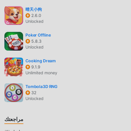
والاستمتاع بالبهجة التي توفرها فئة الألعاب الكلاسيكية casual
晴天小狗
الألعاب Toonydoll 1.2.0. في الوقت نفسه ، قامت moddroid ببناء
2.6.0
منصة خاصة لعشاق الألعاب casual ، مما يتيح لك التواصل
Unlocked
والمشاركة مع جميع عشاق الألعاب casual من جميع أنحاء العالم ،
ماذا تنتظر ، انضم إلى moddroid و استمتع بلعبة casual مع كل
Poker Offline
الشركاء العالميين سعداء
5.8.3
Unlocked
شاشة جميلة
Cooking Dream
مثل الألعاب التقليدية casual ، تتميز Toonydoll بأسلوب فني فريد ،
9.1.9
كما أن رسوماتها وخرائطها وشخصياتها عالية الجودة تجعل
Unlimited money
Toonydoll جذبت الكثير من casual معجبين ، وبالمقارنة مع فئة
الألعاب التقليدية casual ، اعتمدت Toonydoll 1.2.0 محركًا افتراضيًا
Tombola3D RNG
محدثًا وأجرى ترقيات جريئة. مع المزيد من التكنولوجيا المتقدمة ، تم
32
Unlocked
تحسين تجربة الشاشة للعبة بشكل كبير. مع الاحتفاظ بالنمط الأصلي
casual ، فإن الحد الأقصى يعزز التجربة الحسية للمستخدم ، وهناك
العديد من الأنواع المختلفة من الهواتف المحمولة apk ذات القدرة
مراجعتك
على التكيف الممتازة ، مما يضمن أن جميع عشاق اللعبة casual
يمكنهم الاستمتاع تمامًا السعادة التي جلبتها Toonydoll 1.2.0