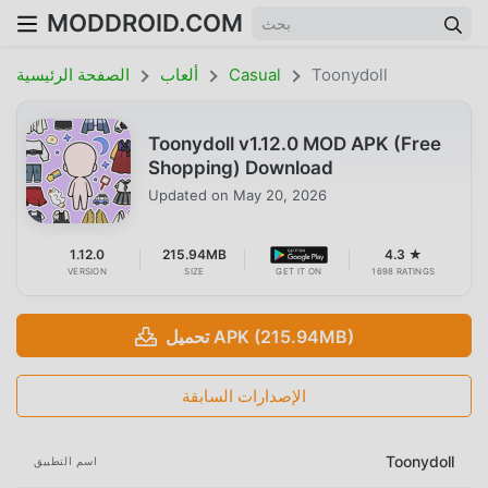
MODDROID.COM
Toonydoll
Casual
ألعاب
الصفحة الرئيسية
Toonydoll v1.12.0 MOD APK (Free
Shopping) Download
Updated on
May 20, 2026
1.12.0
215.94MB
4.3 ★
VERSION
SIZE
GET IT ON
1698 RATINGS
تحميل APK (215.94MB)
الإصدارات السابقة
Toonydoll
اسم التطبيق