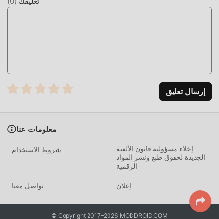
تعليقك
(
0
)
ما عليك سوى النقر فوق زر التنزيل لتثبيت تطبيق moddroid ،
ويمكنك تنزيل إصدار التعديل المجاني مباشرة Slice Mania 1.0.2
في حزمة تثبيت moddroid بنقرة واحدة ، وهناك المزيد من ألعاب
mod الشائعة المجانية في انتظار لتلعب ، ماذا تنتظر ، قم بتنزيله
الآن!
إرسال تعليق
معلومات عنا
إخلاء مسؤولية قانون الألفية
شروط الاستخدام
الجديدة لحقوق طبع ونشر المواد
الرقمية
إعلان
تواصل معنا
© Copyright 2017–2026 MODDROID.COM