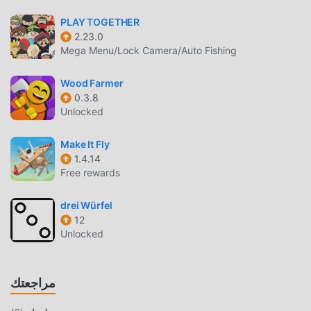
منصة خاصة لعشاق الألعاب casual ، مما يتيح لك التواصل
PLAY TOGETHER
والمشاركة مع جميع عشاق الألعاب casual من جميع أنحاء العالم ،
2.23.0
ماذا تنتظر ، انضم إلى moddroid و استمتع بلعبة casual مع كل
Mega Menu/Lock Camera/Auto Fishing
الشركاء العالميين سعداء
Wood Farmer
شاشة جميلة
0.3.8
Unlocked
مثل الألعاب التقليدية casual ، تتميز Puff Up بأسلوب فني فريد ،
كما أن رسوماتها وخرائطها وشخصياتها عالية الجودة تجعل Puff Up
Make It Fly
جذبت الكثير من casual معجبين ، وبالمقارنة مع فئة الألعاب
1.4.14
التقليدية casual ، اعتمدت Puff Up 2.8.13 محركًا افتراضيًا محدثًا
Free rewards
وأجرى ترقيات جريئة. مع المزيد من التكنولوجيا المتقدمة ، تم تحسين
تجربة الشاشة للعبة بشكل كبير. مع الاحتفاظ بالنمط الأصلي casual
drei Würfel
، فإن الحد الأقصى يعزز التجربة الحسية للمستخدم ، وهناك العديد
12
من الأنواع المختلفة من الهواتف المحمولة apk ذات القدرة على
Unlocked
التكيف الممتازة ، مما يضمن أن جميع عشاق اللعبة casual يمكنهم
الاستمتاع تمامًا السعادة التي جلبتها Puff Up 2.8.13
مراجعتك
تعديل فريد