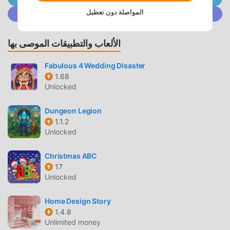
Lily Diary mod لن يفرض على اللاعبين أي رسوم ، وهو آمن 100٪
المواصلة دون تعطيل
انضم إلى @ MODDROID.CO على مجتمع Discord
ومتاح ومجاني للتثبيت. فقط قم بتنزيل عميل moddroid ، يمكنك
تنزيل وتثبيت Lily Diary 1.8.0 بنقرة واحدة. ماذا تنتظر ، قم بتنزيل
الألعاب والتطبيقات الموصى بها
moddroid والعب!
Fabulous 4 Wedding Disaster
اللعب الفريد
1.68
Unlocked
Lily Diary باعتبارها لعبة شائعة casual ، ساعدته طريقة اللعب
الفريدة في كسب عدد كبير من المعجبين حول العالم. على عكس
Dungeon Legion
الألعاب التقليدية casual ، في Lily Diary ، ما عليك سوى متابعة
1.1.2
البرنامج التعليمي للمبتدئين ، بحيث يمكنك بسهولة بدء اللعبة بأكملها
Unlocked
والاستمتاع بالبهجة التي توفرها فئة الألعاب الكلاسيكية casual
الألعاب Lily Diary 1.8.0. في الوقت نفسه ، قامت moddroid ببناء
Christmas ABC
منصة خاصة لعشاق الألعاب casual ، مما يتيح لك التواصل
17
والمشاركة مع جميع عشاق الألعاب casual من جميع أنحاء العالم ،
Unlocked
ماذا تنتظر ، انضم إلى moddroid و استمتع بلعبة casual مع كل
الشركاء العالميين سعداء
Home Design Story
1.4.8
Unlimited money
شاشة جميلة