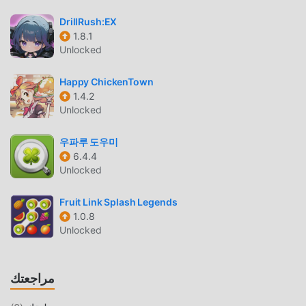
مثل الألعاب التقليدية casual ، تتميز Lily Diary بأسلوب فني فريد ،
DrillRush:EX
كما أن رسوماتها وخرائطها وشخصياتها عالية الجودة تجعل Lily
1.8.1
Unlocked
Diary جذبت الكثير من casual معجبين ، وبالمقارنة مع فئة الألعاب
التقليدية casual ، اعتمدت Lily Diary 1.8.0 محركًا افتراضيًا محدثًا
Happy ChickenTown
وأجرى ترقيات جريئة. مع المزيد من التكنولوجيا المتقدمة ، تم تحسين
1.4.2
تجربة الشاشة للعبة بشكل كبير. مع الاحتفاظ بالنمط الأصلي casual
Unlocked
، فإن الحد الأقصى يعزز التجربة الحسية للمستخدم ، وهناك العديد
من الأنواع المختلفة من الهواتف المحمولة apk ذات القدرة على
우파루 도우미
التكيف الممتازة ، مما يضمن أن جميع عشاق اللعبة casual يمكنهم
6.4.4
الاستمتاع تمامًا السعادة التي جلبتها Lily Diary 1.8.0
Unlocked
تعديل فريد
Fruit Link Splash Legends
1.0.8
تتطلب اللعبة التقليدية casual من المستخدمين قضاء الكثير من
Unlocked
الوقت لتجميع ثروتهم / قدرتهم / مهاراتهم في اللعبة ، وهي ميزة
ومتعة في اللعبة ، ولكن في نفس الوقت ، فإن عملية التراكم حتمًا
يجعل الناس يشعرون بالتعب ، ولكن الآن ، أدى ظهور التعديلات إلى
مراجعتك
إعادة كتابة هذا الموقف. هنا ، لا تحتاج إلى إنفاق معظم طاقتك