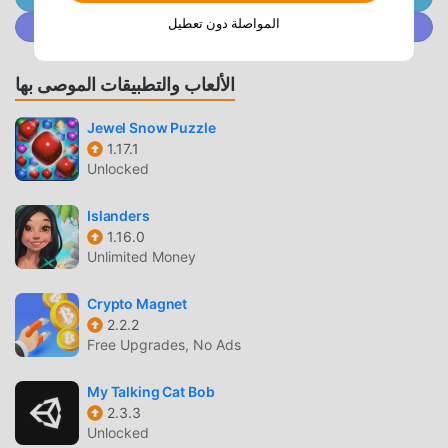
آمن 100٪ ومتاح ومجاني للتثبيت. فقط قم بتنزيل عميل moddroid ،
المواصلة دون تعطيل
انضم إلى @ MODDROID.CO على مجتمع Discord
يمكنك تنزيل وتثبيت Fashion Drama 2.2.3 بنقرة واحدة. ماذا تنتظر
، قم بتنزيل moddroid والعب!
الألعاب والتطبيقات الموصى بها
اللعب الفريد
Jewel Snow Puzzle
1.17.1
Fashion Drama باعتبارها لعبة شائعة casual ، ساعدته طريقة
Unlocked
اللعب الفريدة في كسب عدد كبير من المعجبين حول العالم. على
عكس الألعاب التقليدية casual ، في Fashion Drama ، ما عليك
Islanders
سوى متابعة البرنامج التعليمي للمبتدئين ، بحيث يمكنك بسهولة بدء
1.16.0
اللعبة بأكملها والاستمتاع بالبهجة التي توفرها فئة الألعاب الكلاسيكية
Unlimited Money
casual الألعاب Fashion Drama 2.2.3. في الوقت نفسه ، قامت
moddroid ببناء منصة خاصة لعشاق الألعاب casual ، مما يتيح لك
Crypto Magnet
التواصل والمشاركة مع جميع عشاق الألعاب casual من جميع أنحاء
2.2.2
العالم ، ماذا تنتظر ، انضم إلى moddroid و استمتع بلعبة casual مع
Free Upgrades, No Ads
كل الشركاء العالميين سعداء
My Talking Cat Bob
2.3.3
شاشة جميلة
Unlocked