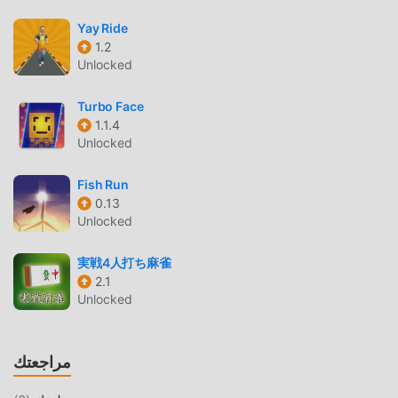
مثل الألعاب التقليدية casual ، تتميز Date Makeup بأسلوب فني
فريد ، كما أن رسوماتها وخرائطها وشخصياتها عالية الجودة تجعل
Yay Ride
Date Makeup جذبت الكثير من casual معجبين ، وبالمقارنة مع فئة
1.2
Unlocked
الألعاب التقليدية casual ، اعتمدت Date Makeup 6.9.5096 محركًا
افتراضيًا محدثًا وأجرى ترقيات جريئة. مع المزيد من التكنولوجيا
Turbo Face
المتقدمة ، تم تحسين تجربة الشاشة للعبة بشكل كبير. مع الاحتفاظ
1.1.4
بالنمط الأصلي casual ، فإن الحد الأقصى يعزز التجربة الحسية
Unlocked
للمستخدم ، وهناك العديد من الأنواع المختلفة من الهواتف المحمولة
apk ذات القدرة على التكيف الممتازة ، مما يضمن أن جميع عشاق
Fish Run
اللعبة casual يمكنهم الاستمتاع تمامًا السعادة التي جلبتها Date
0.13
Makeup 6.9.5096
Unlocked
تعديل فريد
実戦4人打ち麻雀
2.1
تتطلب اللعبة التقليدية casual من المستخدمين قضاء الكثير من
Unlocked
الوقت لتجميع ثروتهم / قدرتهم / مهاراتهم في اللعبة ، وهي ميزة
ومتعة في اللعبة ، ولكن في نفس الوقت ، فإن عملية التراكم حتمًا
يجعل الناس يشعرون بالتعب ، ولكن الآن ، أدى ظهور التعديلات إلى
مراجعتك
إعادة كتابة هذا الموقف. هنا ، لا تحتاج إلى إنفاق معظم طاقتك