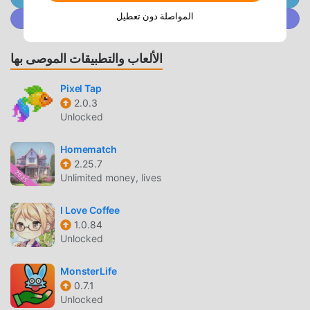
100٪ ومتاح ومجاني للتثبيت. فقط قم بتنزيل عميل moddroid ،
المواصلة دون تعطيل
انضم إلى @ MODDROID.CO على مجتمع Discord
يمكنك تنزيل وتثبيت Date Makeup 6.9.5096 بنقرة واحدة. ماذا
تنتظر ، قم بتنزيل moddroid والعب!
الألعاب والتطبيقات الموصى بها
اللعب الفريد
Pixel Tap
2.0.3
Date Makeup باعتبارها لعبة شائعة casual ، ساعدته طريقة اللعب
Unlocked
الفريدة في كسب عدد كبير من المعجبين حول العالم. على عكس
الألعاب التقليدية casual ، في Date Makeup ، ما عليك سوى
Homematch
متابعة البرنامج التعليمي للمبتدئين ، بحيث يمكنك بسهولة بدء اللعبة
2.25.7
بأكملها والاستمتاع بالبهجة التي توفرها فئة الألعاب الكلاسيكية
Unlimited money, lives
casual الألعاب Date Makeup 6.9.5096. في الوقت نفسه ، قامت
moddroid ببناء منصة خاصة لعشاق الألعاب casual ، مما يتيح لك
I Love Coffee
التواصل والمشاركة مع جميع عشاق الألعاب casual من جميع أنحاء
1.0.84
العالم ، ماذا تنتظر ، انضم إلى moddroid و استمتع بلعبة casual مع
Unlocked
كل الشركاء العالميين سعداء
MonsterLife
0.7.1
شاشة جميلة
Unlocked