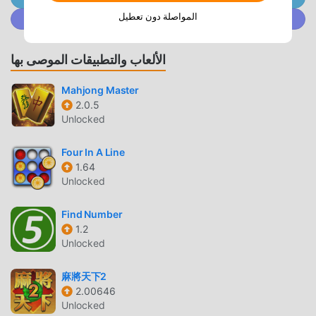
الألعاب Bingo 3.4. في الوقت نفسه ، قامت moddroid ببناء منصة
المواصلة دون تعطيل
انضم إلى @ MODDROID.CO على مجتمع Discord
خاصة لعشاق الألعاب board ، مما يتيح لك التواصل والمشاركة مع
جميع عشاق الألعاب board من جميع أنحاء العالم ، ماذا تنتظر ، انضم
إلى moddroid و استمتع بلعبة board مع كل الشركاء العالميين
الألعاب والتطبيقات الموصى بها
سعداء
Mahjong Master
شاشة جميلة
2.0.5
Unlocked
مثل الألعاب التقليدية board ، تتميز Bingo بأسلوب فني فريد ، كما
أن رسوماتها وخرائطها وشخصياتها عالية الجودة تجعل Bingo جذبت
Four In A Line
الكثير من board معجبين ، وبالمقارنة مع فئة الألعاب التقليدية
1.64
board ، اعتمدت Bingo 3.4 محركًا افتراضيًا محدثًا وأجرى ترقيات
Unlocked
جريئة. مع المزيد من التكنولوجيا المتقدمة ، تم تحسين تجربة الشاشة
للعبة بشكل كبير. مع الاحتفاظ بالنمط الأصلي board ، فإن الحد
Find Number
1.2
الأقصى يعزز التجربة الحسية للمستخدم ، وهناك العديد من الأنواع
Unlocked
المختلفة من الهواتف المحمولة apk ذات القدرة على التكيف
الممتازة ، مما يضمن أن جميع عشاق اللعبة board يمكنهم الاستمتاع
麻將天下2
تمامًا السعادة التي جلبتها Bingo 3.4
2.00646
Unlocked