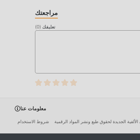
مراجعتك
ما عليك سوى النقر فوق زر التنزيل لتثبيت تطبيق moddroid ، ويمكنك تنزيل إصدار التعديل المجاني مباشرة Strike Force 356.0
تعليقك
(
0
)
moddro بنقرة واحدة ، وهناك المزيد من ألعاب mod الشائعة المجانية في انتظار لتلعب ، ماذا تنتظر ، قم بتنزيله
معلومات عنا
الألفية الجديدة لحقوق طبع ونشر المواد الرقمية
شروط الاستخدام