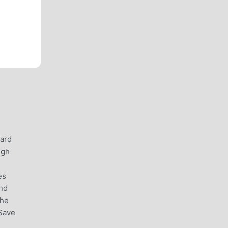
uard
ugh
es
and
the
!Save