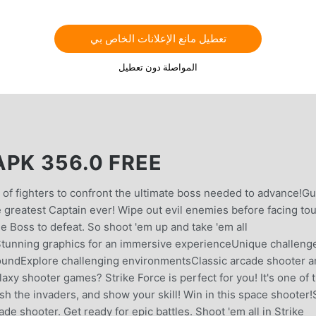
تعطيل مانع الإعلانات الخاص بي
المواصلة دون تعطيل
PK 356.0 FREE
 of fighters to confront the ultimate boss needed to advance!G
greatest Captain ever! Wipe out evil enemies before facing to
le Boss to defeat. So shoot 'em up and take 'em all
tStunning graphics for an immersive experienceUnique challeng
soundExplore challenging environmentsClassic arcade shooter 
xy shooter games? Strike Force is perfect for you! It's one of 
sh the invaders, and show your skill! Win in this space shooter
de shooter. Get ready for epic battles. Shoot 'em all in Strike