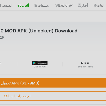
لغات
أخبار
Explore
تطبيقات
ألعاب
الصفحة ال
6.0 MOD APK (Unlocked) Download
026
B
4.3 ★
GET IT ON
1698 RATINGS
تحميل APK (63.79MB)
الإصدارات السابقة