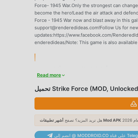
Force- 1945 War.Only the strongest can change 
become the hero!Lead the air attack and defen
Force - 1945 War now and blast away in this ga
support@renderedideas.com!Follow Us for ne
updates:https://www.facebook.com/RenderedIde
enderedideas/Note: This game is also availabl
خرًا ، اكتسبت الكثير من المعجبين في جميع أنحاء العالم الذين يحبون ألعاب
Read more
arcade. إذا كنت ترغب في تنزيل هذه اللعبة ، كأكبر موقع لتنزيل الألعاب المجانية APK في العالم - moddroid هو خيارك الأفضل. لا
يوفر لك moddroid أحدث إصدار من Strike Force 356.0 مجانًا ، ولكنه يوفر أيضًا Free mod مجانًا ، مما يساعدك على حفظ المهام
ميل Strike Force (MOD, Unlocked)
الميكانيكية المتكررة في اللعبة ، حتى تتمكن من التركيز على الاستمتاع بالبهجة التي تجلبها اللعبة نفسها. يعد moddroid بأن أي
Strike Force mod لن يفرض على اللاعبين أي رسوم ، وهو آمن 100٪ ومتاح ومجاني للتثبيت. فقط قم بتنزيل عميل moddroid ،
أشهر تطبيقات Mod APK
هل تريد المزيد؟ تصفح
ته طريقة اللعب الفريدة في كسب عدد كبير من المعجبين حول العالم. على عكس
MODDRO على قناة Telegram