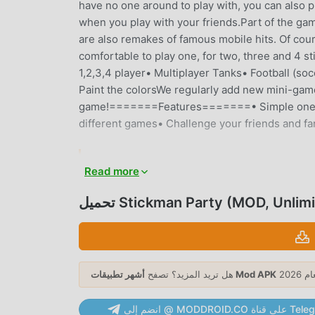
have no one around to play with, you can also pla
when you play with your friends.Part of the gam
are also remakes of famous mobile hits. Of cours
comfortable to play one, for two, three and 4 s
1,2,3,4 player• Multiplayer Tanks• Football (soc
Paint the colorsWe regularly add new mini-game
game!=======Features=======• Simple one-tou
different games• Challenge your friends and fa
Read more
arca مؤخرًا ، اكتسبت الكثير من المعجبين في جميع أنحاء العالم الذين يحبون ألعاب
arcade. إذا كنت ترغب في تنزيل هذه اللعبة ، كأكبر موقع لتنزيل الألعاب المجانية APK في العالم - moddroid هو خيارك الأفضل. لا
Stickman Party (MOD, Unlimite)
يوفر لك moddroid أحدث إصدار من Stickman Party 2.4.9.2 مجانًا ، ولكنه يوفر أيضًا Unlimited Money mod مجانًا ، مما يساعدك
ستمتاع بالبهجة التي تجلبها اللعبة نفسها. يعد
moddroid بأن أي Stickman Party mod لن يفرض على اللاعبين أي رسوم ، وهو آمن 100٪ ومتاح ومجاني للتثبيت. فقط قم بتنزيل
أشهر تطبيقات Mod APK
هل تريد المزيد؟ تصفح
MODDRO على قناة Telegram