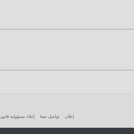
 كتابة هذا الموقف. هنا ، لا تحتاج إلى إنفاق معظم طاقتك وتكرار ""الترا
ة على حذف هذه العملية ، مما يساعدك على التركيز على الاستمتاع بمتعة 
ميل الان
ه الآن!
إعلان
تواصل معنا
إخلاء مسؤولية قانون 