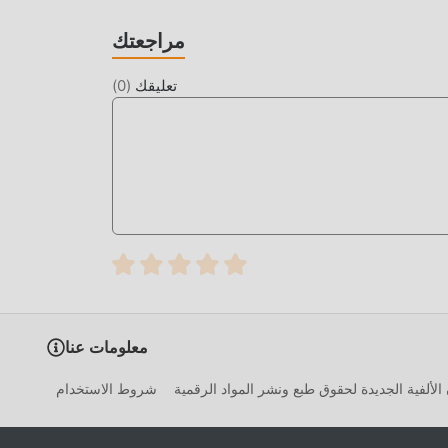
كم"" الممل بعض الشيء. يمكن أن تساعدك التعديلات
اللعبة نفسها
مراجعتك
تعليقك
(
0
)
ما عليك سوى النقر فوق زر التنزيل لتثبيت تطبيق moddroid ، ويمكنك تنزيل إصدار التعديل المجاني مباشرة Stickman Party
2.4.9.2 في حزمة تثبيت moddroid بنقرة واحدة ، وهناك المزيد من ألعاب mod الشائعة المجانية في انتظار لتلعب ، ماذا تنتظر ، قم
معلومات عنا
الألفية الجديدة لحقوق طبع ونشر المواد الرقمية
شروط الاستخدام