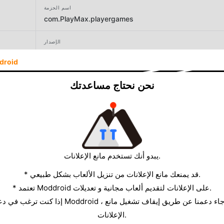
اسم الحزمة
com.PlayMax.playergames
الإصدار
2.4.9.2
droid
المطور
نحن نحتاج مساعدتك
PlayMax Game Studio
الحجم
123.85MB
يبدو أنك تستخدم مانع الإعلانات.
* قد يمنعك مانع الإعلانات من تنزيل الألعاب بشكل طبيعي.
* تعتمد Moddroid على الإعلانات لتقديم ألعاب مجانية و تعديلات.
الإعلانات.