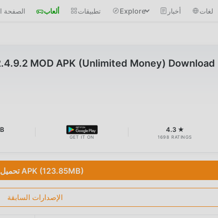
لغات
أخبار
Explore
تطبيقات
ألعاب
الصفحة ال
2.4.9.2 MOD APK (Unlimited Money) Download
MB
4.3 ★
GET IT ON
1698 RATINGS
تحميل APK (123.85MB)
الإصدارات السابقة