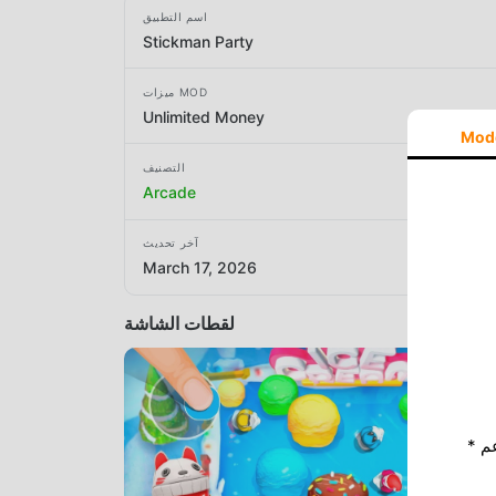
اسم التطبيق
Stickman Party
ميزات MOD
Unlimited Money
Mod
التصنيف
Arcade
آخر تحديث
March 17, 2026
لقطات الشاشة
* إذا كنت ترغب في دعم Moddroid ، فالرجاء دعمنا عن طريق إيقاف تشغيل مانع