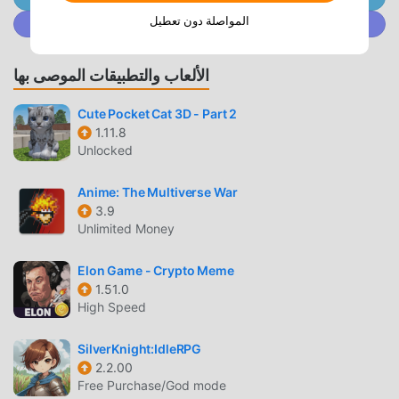
moddroid بأن أي Space Shuttle Flight mod لن يفرض على
المواصلة دون تعطيل
انضم إلى @ MODDROID.CO على مجتمع Discord
اللاعبين أي رسوم ، وهو آمن 100٪ ومتاح ومجاني للتثبيت. فقط قم
بتنزيل عميل moddroid ، يمكنك تنزيل وتثبيت Space Shuttle
الألعاب والتطبيقات الموصى بها
Flight 2.2 بنقرة واحدة. ماذا تنتظر ، قم بتنزيل moddroid والعب!
Cute Pocket Cat 3D - Part 2
اللعب الفريد
1.11.8
Unlocked
Space Shuttle Flight باعتبارها لعبة شائعة arcade ، ساعدته
طريقة اللعب الفريدة في كسب عدد كبير من المعجبين حول العالم.
Anime: The Multiverse War
على عكس الألعاب التقليدية arcade ، في Space Shuttle Flight ،
3.9
ما عليك سوى متابعة البرنامج التعليمي للمبتدئين ، بحيث يمكنك
Unlimited Money
بسهولة بدء اللعبة بأكملها والاستمتاع بالبهجة التي توفرها فئة الألعاب
الكلاسيكية arcade الألعاب Space Shuttle Flight 2.2. في الوقت
Elon Game - Crypto Meme
نفسه ، قامت moddroid ببناء منصة خاصة لعشاق الألعاب arcade ،
1.51.0
مما يتيح لك التواصل والمشاركة مع جميع عشاق الألعاب arcade من
High Speed
جميع أنحاء العالم ، ماذا تنتظر ، انضم إلى moddroid و استمتع بلعبة
arcade مع كل الشركاء العالميين سعداء
SilverKnight:IdleRPG
2.2.00
Free Purchase/God mode
شاشة جميلة