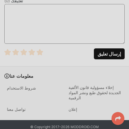
إعادة كتابة هذا الموقف. هنا ، لا تحتاج إلى إنفاق معظم طاقتك
تعليقك
(
0
)
وتكرار ""التراكم"" الممل بعض الشيء. يمكن أن تساعدك التعديلات
بسهولة على حذف هذه العملية ، مما يساعدك على التركيز على
الاستمتاع بمتعة اللعبة نفسها
التحميل الان
ما عليك سوى النقر فوق زر التنزيل لتثبيت تطبيق moddroid ،
ويمكنك تنزيل إصدار التعديل المجاني مباشرة Space Shuttle
إرسال تعليق
Flight 2.2 في حزمة تثبيت moddroid بنقرة واحدة ، وهناك المزيد
من ألعاب mod الشائعة المجانية في انتظار لتلعب ، ماذا تنتظر ، قم
بتنزيله الآن!
معلومات عنا
إخلاء مسؤولية قانون الألفية
شروط الاستخدام
الجديدة لحقوق طبع ونشر المواد
الرقمية
إعلان
تواصل معنا
© Copyright 2017–2026 MODDROID.COM