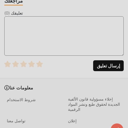
مراجعتك
مثل الألعاب التقليدية arcade ، تتميز Galaxy Invaders : Alien
Shooter بأسلوب فني فريد ، كما أن رسوماتها وخرائطها وشخصياتها
تعليقك
(
0
)
عالية الجودة تجعل Galaxy Invaders : Alien Shooter جذبت الكثير
من arcade معجبين ، وبالمقارنة مع فئة الألعاب التقليدية arcade ،
اعتمدت Galaxy Invaders : Alien Shooter 1.7.0 محركًا افتراضيًا
محدثًا وأجرى ترقيات جريئة. مع المزيد من التكنولوجيا المتقدمة ، تم
تحسين تجربة الشاشة للعبة بشكل كبير. مع الاحتفاظ بالنمط الأصلي
arcade ، فإن الحد الأقصى يعزز التجربة الحسية للمستخدم ، وهناك
العديد من الأنواع المختلفة من الهواتف المحمولة apk ذات القدرة
على التكيف الممتازة ، مما يضمن أن جميع عشاق اللعبة arcade
إرسال تعليق
يمكنهم الاستمتاع تمامًا السعادة التي جلبتها Galaxy Invaders :
Alien Shooter 1.7.0
معلومات عنا
تعديل فريد
إخلاء مسؤولية قانون الألفية
شروط الاستخدام
تتطلب اللعبة التقليدية arcade من المستخدمين قضاء الكثير من
الجديدة لحقوق طبع ونشر المواد
الوقت لتجميع ثروتهم / قدرتهم / مهاراتهم في اللعبة ، وهي ميزة
الرقمية
ومتعة في اللعبة ، ولكن في نفس الوقت ، فإن عملية التراكم حتمًا
إعلان
تواصل معنا
يجعل الناس يشعرون بالتعب ، ولكن الآن ، أدى ظهور التعديلات إلى