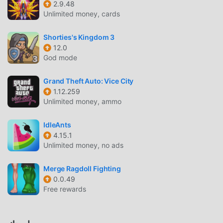
ومتاح ومجاني للتثبيت. فقط قم بتنزيل عميل moddroid ، يمكنك
2.9.48
تنزيل وتثبيت Galaxy Invaders : Alien Shooter 1.7.0 بنقرة واحدة.
Unlimited money, cards
ماذا تنتظر ، قم بتنزيل moddroid والعب!
Shorties's Kingdom 3
12.0
اللعب الفريد
God mode
Galaxy Invaders : Alien Shooter باعتبارها لعبة شائعة arcade ،
ساعدته طريقة اللعب الفريدة في كسب عدد كبير من المعجبين حول
Grand Theft Auto: Vice City
العالم. على عكس الألعاب التقليدية arcade ، في Galaxy Invaders
1.12.259
Unlimited money, ammo
: Alien Shooter ، ما عليك سوى متابعة البرنامج التعليمي للمبتدئين
، بحيث يمكنك بسهولة بدء اللعبة بأكملها والاستمتاع بالبهجة التي
IdleAnts
توفرها فئة الألعاب الكلاسيكية arcade الألعاب Galaxy Invaders :
4.15.1
Alien Shooter 1.7.0. في الوقت نفسه ، قامت moddroid ببناء
Unlimited money, no ads
منصة خاصة لعشاق الألعاب arcade ، مما يتيح لك التواصل
والمشاركة مع جميع عشاق الألعاب arcade من جميع أنحاء العالم ،
Merge Ragdoll Fighting
ماذا تنتظر ، انضم إلى moddroid و استمتع بلعبة arcade مع كل
0.0.49
الشركاء العالميين سعداء
Free rewards
شاشة جميلة