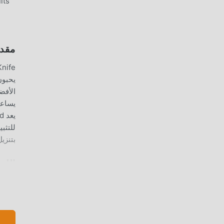
its
مقدمة  SHARP KNIFE
يساعد
بتنزيل moddroid و
اللع