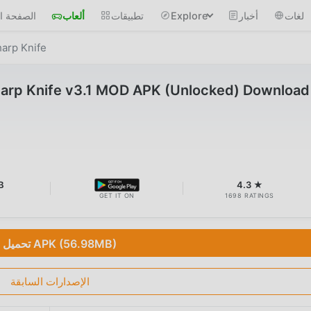
لغات
أخبار
Explore
تطبيقات
ألعاب
الصفحة ال
harp Knife
Sharp Knife v3.1 MOD APK (Unlocked) Download
B
4.3 ★
GET IT ON
1698 RATINGS
تحميل APK (56.98MB)
الإصدارات السابقة