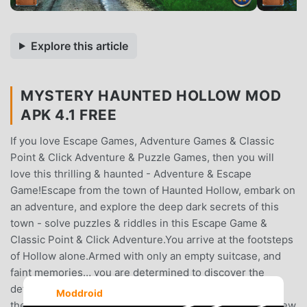
Explore this article
MYSTERY HAUNTED HOLLOW MOD
APK 4.1 FREE
If you love Escape Games, Adventure Games & Classic
Point & Click Adventure & Puzzle Games, then you will
love this thrilling & haunted - Adventure & Escape
Game!Escape from the town of Haunted Hollow, embark on
an adventure, and explore the deep dark secrets of this
town - solve puzzles & riddles in this Escape Game &
Classic Point & Click Adventure.You arrive at the footsteps
of Hollow alone.Armed with only an empty suitcase, and
faint memories… you are determined to discover the
details of the life you once lived here.At the footsteps of
Moddroid
the entrance, a familiar apparition appears, leaving you few