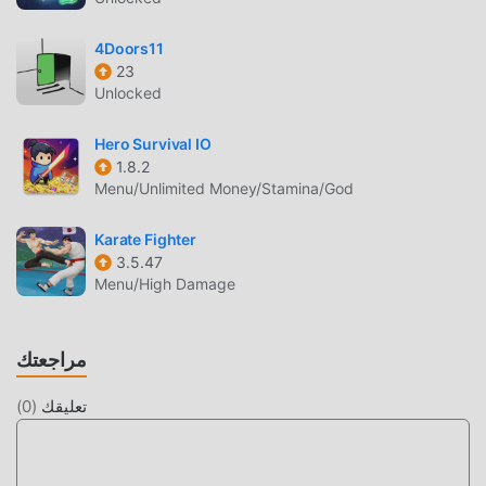
Hollow 4.1 بنقرة واحدة. ماذا تنتظر ، قم بتنزيل moddroid والعب!
4Doors11
اللعب الفريد
23
Mystery Haunted Hollow باعتبارها لعبة شائعة adventure ،
Unlocked
ساعدته طريقة اللعب الفريدة في كسب عدد كبير من المعجبين حول
العالم. على عكس الألعاب التقليدية adventure ، في Mystery
Hero Survival IO
1.8.2
Haunted Hollow ، ما عليك سوى متابعة البرنامج التعليمي
Menu/Unlimited Money/Stamina/God
للمبتدئين ، بحيث يمكنك بسهولة بدء اللعبة بأكملها والاستمتاع
بالبهجة التي توفرها فئة الألعاب الكلاسيكية adventure الألعاب
Karate Fighter
Mystery Haunted Hollow 4.1. في الوقت نفسه ، قامت
3.5.47
moddroid ببناء منصة خاصة لعشاق الألعاب adventure ، مما يتيح
Menu/High Damage
لك التواصل والمشاركة مع جميع عشاق الألعاب adventure من
جميع أنحاء العالم ، ماذا تنتظر ، انضم إلى moddroid و استمتع بلعبة
adventure مع كل الشركاء العالميين سعداء
مراجعتك
شاشة جميلة
تعليقك
(
0
)
مثل الألعاب التقليدية adventure ، تتميز Mystery Haunted
Hollow بأسلوب فني فريد ، كما أن رسوماتها وخرائطها وشخصياتها