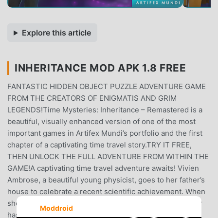
Explore this article
INHERITANCE MOD APK 1.8 FREE
FANTASTIC HIDDEN OBJECT PUZZLE ADVENTURE GAME
FROM THE CREATORS OF ENIGMATIS AND GRIM
LEGENDS!Time Mysteries: Inheritance – Remastered is a
beautiful, visually enhanced version of one of the most
important games in Artifex Mundi’s portfolio and the first
chapter of a captivating time travel story.TRY IT FREE,
THEN UNLOCK THE FULL ADVENTURE FROM WITHIN THE
GAME!A captivating time travel adventure awaits! Vivien
Ambrose, a beautiful young physicist, goes to her father’s
house to celebrate a recent scientific achievement. When
she gets there, she is puzzled to discover that her father
Moddroid
has vanished.27 mini games and 31 scenes with hidden