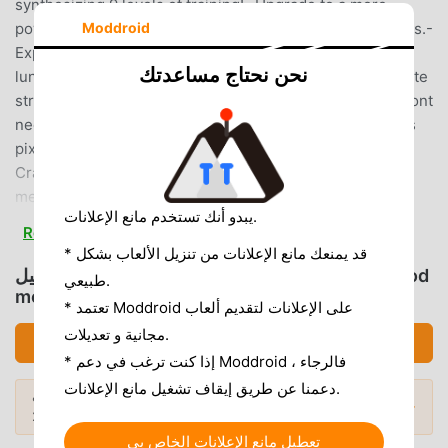
synthesizing 9 levels of training!- Upgrade to a more
powerful solider system- Collect various tanks and shells.-
Moddroid
Explore various areas and rescue soldiers!- Hunting
نحن نحتاج مساعدتك
lunatic robots and aliens and winning items!- Demonstrate
strength through planetary conquest!# This game that dont
need wifi and play offline without internet.# This game is
pixelstar game's 2d retro idle game.[Samsung Galaxy
Crash Issue] Android 12- If a problem occurs, use the
method
يبدو أنك تستخدم مانع الإعلانات.
below.https://pixelstargames.blogspot.com/2022/03/how-
Read more
to-fix-android-12-freezing.html
* قد يمنعك مانع الإعلانات من تنزيل الألعاب بشكل
تحميل Grow Soldier (MOD, Unlimited money/God
طبيعي.
مقدمة GROW SOLDIER
mode/Max level)
* تعتمد Moddroid على الإعلانات لتقديم ألعاب
Grow Soldier باعتبارها لعبة شائعة جدًا adventure مؤخرًا ،
مجانية و تعديلات.
تحميل APK (46.35MB)
اكتسبت الكثير من المعجبين في جميع أنحاء العالم الذين يحبون
* إذا كنت ترغب في دعم Moddroid ، فالرجاء
ألعاب adventure. إذا كنت ترغب في تنزيل هذه اللعبة ، كأكبر موقع
دعمنا عن طريق إيقاف تشغيل مانع الإعلانات.
أشهر تطبيقات Mod APK
هل تريد المزيد؟ تصفح
لتنزيل الألعاب المجانية APK في العالم - moddroid هو خيارك
المودات الشائعة →
لعام 2026.
الأفضل. لا يوفر لك moddroid أحدث إصدار من Grow Soldier
تعطيل مانع الإعلانات الخاص بي