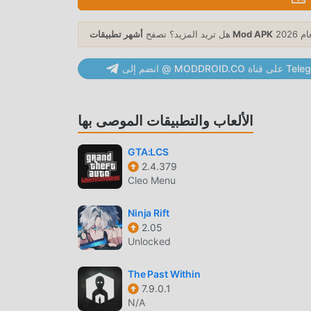
كبير من المعجبين حول العالم. على عكس الألعاب التقليدية adventure ، في Do You Really Want to Know 2: Before Love ، ما
أكملها والاستمتاع بالبهجة التي توفرها فئة الألعاب
أشهر تطبيقات Mod APK
هل تريد المزيد؟ تصفح
الكلاسيكية adventure الألعاب Do You Really Want to Know 2: Before Love 1.0.8. في الوقت نفسه ، قامت moddroid ببناء
منصة خاصة لعشاق الألعاب adventure ، مما يتيح لك التواصل والمشاركة مع جميع عشاق الألعاب adventure من جميع أنحاء العالم ،
MODDRO على قناة Telegram
الألعاب والتطبيقات الموصى بها
مثل الألعاب التقليدية adventure ، تتميز Do You Really Want to Know 2: Before Love بأسلوب فني فريد ، كما أن رسوماتها
وخرائطها وشخصياتها عالية الجودة تجعل Do You Really Want to Know 2: Before Love جذبت الكثير من adventure معجبين ،
GTA:LCS
وبالمقارنة مع فئة الألعاب التقليدية adventure ، اعتمدت Do You Really Want to Know 2: Before Love 1.0.8 محركًا افتراضيًا
2.4.379
ربة الشاشة للعبة بشكل كبير. مع الاحتفاظ بالنمط
Cleo Menu
الأصلي adventure ، فإن الحد الأقصى يعزز التجربة الحسية للمستخدم ، وهناك العديد من الأنواع المختلفة من الهواتف المحمولة apk
ذات القدرة على التكيف الممتازة ، مما يضمن أن جميع عشاق اللعبة adventure يمكنهم الاستمتاع تمامًا السعادة التي جلبتها Do You
Ninja Rift
2.05
Unlocked
The Past Within
ير من الوقت لتجميع ثروتهم / قدرتهم / مهاراتهم في اللعبة ، وهي ميزة
7.9.0.1
N/A
شعرون بالتعب ، ولكن الآن ، أدى ظهور التعديلات إلى