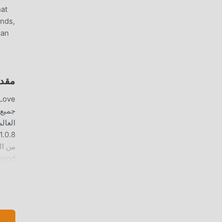
hat
ends,
can
مقدمة  KNOW 2: BEFORE LOVE
وتثبيت Do You Really Want to Know 2: Before Love 1.0.8 بنقرة واحدة. ماذا ت
اللع