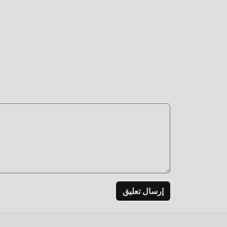
إعادة
بسهول
التح
لتلعب 
إرسال تعليق