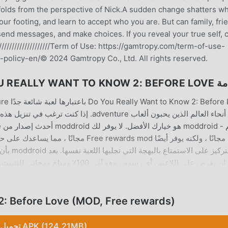
nfolds from the perspective of Nick.A sudden change shatters w
our footing, and learn to accept who you are. But can family, fri
end messages, and make choices. If you reveal your true self, 
///////////////////Term of Use: https://gamtropy.com/term-of-use-
y-policy-en/© 2024 Gamtropy Co., Ltd. All rights reserved.
DO YOU REALLY WANT TO
ا
1.0.8 مجانًا ، ولكنه يوفر أيضًا rewards mod
نتظر ، قم بتنزيل moddroid والعب!
ب الفريد
تحميل  Before Love (MOD, Free rewards
تحميل APK (124.21MB)