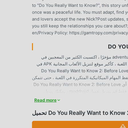
to "Do You Really Want to Know?", this story u
once was a peaceful life. You must adapt, find y
and lovers accept the new Nick?Post updates, s
you still keep the relationships you care about?/
en/Privacy Policy: https://gamtropy.com/privac
Do You Really Want to Know 2: Before Love باعتبارها لعبة شائعة جدًا adventure مؤخرًا ، اكتسبت الكثير من المعجبين في
جميع أنحاء العالم الذين يحبون ألعاب adventure. إذا كنت ترغب في تنزيل هذه اللعبة ، كأكبر موقع لتنزيل الألعاب المجانية APK في
لعالم - moddroid هو خيارك الأفضل. لا يوفر لك moddroid أحدث إصدار من Do You Really Want to Know 2: Before Love
Free  مجانًا ، مما يساعدك على حفظ المهام الميكانيكية المتكررة في اللعبة ، حتى تتمكن
من التركيز على الاستمتاع بالبهجة التي تجلبها اللعبة نفسها. يعد moddroid بأن أي Do You Really Want to Know 2: Before Love
mod لن يفرض على اللاعبين أي رسوم ، وهو آمن 100٪ ومتاح ومجاني للتثبيت. فقط قم بتنزيل عميل moddroid ، يمكنك تنزيل
Read more
Do You Really Want to Know 2:)
Do You Really Want to Know 2: Before Love باعتبارها لعبة شائعة adventure ، ساعدته طريقة اللعب الفريدة في كسب عدد