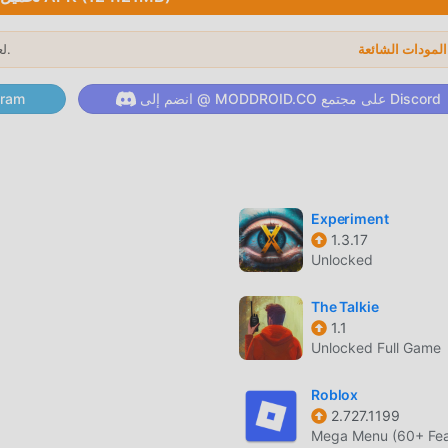
سوى متابعة البرنامج التعليمي للمبتدئين ، بحيث يمكنك بسهولة بدء اللعبة ب
لعام 2026.
→
انضم إلى @ MODDROID.CO على مجتمع Discord
انضم إلى @ ID.CO
ى moddroid و استمتع بلعبة adventure مع كل الشركاء العالميين سعداء
 جميلة
Experiment
1.3.17
ا وأجرى ترقيات جريئة. مع المزيد من التكنولوجيا المتقدمة ، تم تحسين تج
Unlocked
The Talkie
1.1
Really Want to Know 2: Before Love 
Unlocked Full Game
ل فريد
Roblox
تتطلب اللعبة التقليدية adventure من المستخدمين قضاء الكث
2.727.1199
Mega Menu (60+ Fea
 في اللعبة ، ولكن في نفس الوقت ، فإن عملية التراكم حتمًا يجعل الناس ي