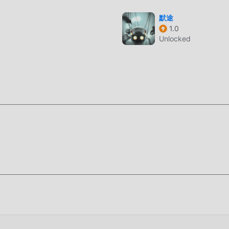
 كتابة هذا الموقف. هنا ، لا تحتاج إلى إنفاق معظم طاقتك وتكرار ""الترا
默途
ة على حذف هذه العملية ، مما يساعدك على التركيز على الاستمتاع بمتعة 
1.0
Unlocked
ميل الان
، ماذا تنتظر ، قم بتنزيله الآن!