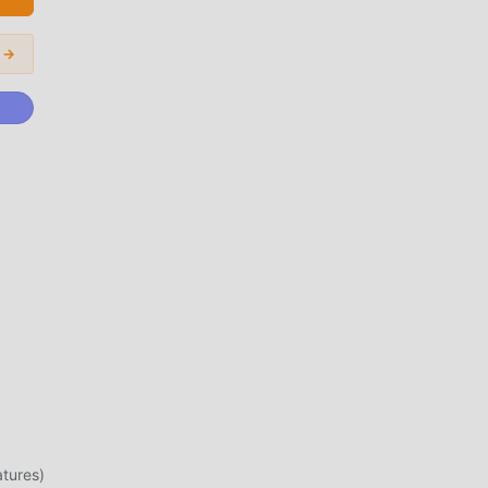
عليك 
المودات الشائعة 
ماذا تنتظر ، انضم إل
شاشة
محدثً
1.0.8
تعدي
tures)
ومتعة