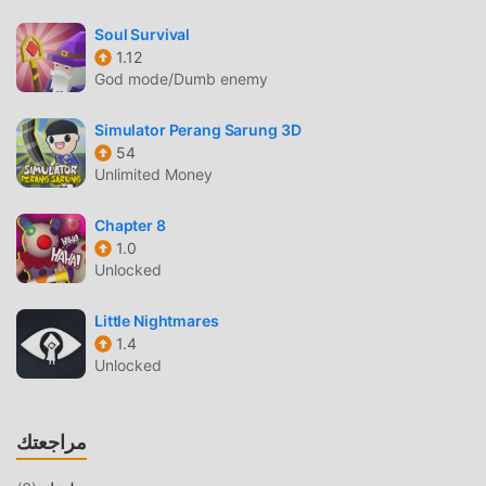
100٪ ومتاح ومجاني للتثبيت. فقط قم بتنزيل عميل moddroid ،
يمكنك تنزيل وتثبيت Dash Quest 2.9.28 بنقرة واحدة. ماذا تنتظر ،
Soul Survival
قم بتنزيل moddroid والعب!
1.12
God mode/Dumb enemy
اللعب الفريد
Simulator Perang Sarung 3D
Dash Quest باعتبارها لعبة شائعة adventure ، ساعدته طريقة
54
اللعب الفريدة في كسب عدد كبير من المعجبين حول العالم. على
Unlimited Money
عكس الألعاب التقليدية adventure ، في Dash Quest ، ما عليك
سوى متابعة البرنامج التعليمي للمبتدئين ، بحيث يمكنك بسهولة بدء
Chapter 8
1.0
اللعبة بأكملها والاستمتاع بالبهجة التي توفرها فئة الألعاب الكلاسيكية
Unlocked
adventure الألعاب Dash Quest 2.9.28. في الوقت نفسه ، قامت
moddroid ببناء منصة خاصة لعشاق الألعاب adventure ، مما يتيح
Little Nightmares
لك التواصل والمشاركة مع جميع عشاق الألعاب adventure من
1.4
جميع أنحاء العالم ، ماذا تنتظر ، انضم إلى moddroid و استمتع بلعبة
Unlocked
adventure مع كل الشركاء العالميين سعداء
شاشة جميلة
مراجعتك
مثل الألعاب التقليدية adventure ، تتميز Dash Quest بأسلوب فني