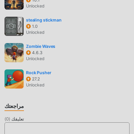
Unlocked
اللعب الفريد
Blackthorn Castle باعتبارها لعبة شائعة adventure ، ساعدته
stealing stickman
طريقة اللعب الفريدة في كسب عدد كبير من المعجبين حول العالم.
1.0
على عكس الألعاب التقليدية adventure ، في Blackthorn Castle ،
Unlocked
ما عليك سوى متابعة البرنامج التعليمي للمبتدئين ، بحيث يمكنك
بسهولة بدء اللعبة بأكملها والاستمتاع بالبهجة التي توفرها فئة الألعاب
Zombie Waves
4.6.3
الكلاسيكية adventure الألعاب Blackthorn Castle 5.7. في الوقت
Unlocked
نفسه ، قامت moddroid ببناء منصة خاصة لعشاق الألعاب
adventure ، مما يتيح لك التواصل والمشاركة مع جميع عشاق
Rock Pusher
الألعاب adventure من جميع أنحاء العالم ، ماذا تنتظر ، انضم إلى
27.2
moddroid و استمتع بلعبة adventure مع كل الشركاء العالميين
Unlocked
سعداء
شاشة جميلة
مراجعتك
مثل الألعاب التقليدية adventure ، تتميز Blackthorn Castle
تعليقك
(
0
)
بأسلوب فني فريد ، كما أن رسوماتها وخرائطها وشخصياتها عالية
الجودة تجعل Blackthorn Castle جذبت الكثير من adventure