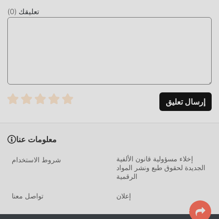
تعليقك
(
0
)
تعديل فريد
تتطلب اللعبة التقليدية action من المستخدمين قضاء الكثير من
الوقت لتجميع ثروتهم / قدرتهم / مهاراتهم في اللعبة ، وهي ميزة
ومتعة في اللعبة ، ولكن في نفس الوقت ، فإن عملية التراكم حتمًا
يجعل الناس يشعرون بالتعب ، ولكن الآن ، أدى ظهور التعديلات إلى
إعادة كتابة هذا الموقف. هنا ، لا تحتاج إلى إنفاق معظم طاقتك
وتكرار ""التراكم"" الممل بعض الشيء. يمكن أن تساعدك التعديلات
إرسال تعليق
بسهولة على حذف هذه العملية ، مما يساعدك على التركيز على
الاستمتاع بمتعة اللعبة نفسها
معلومات عنا
التحميل الان
إخلاء مسؤولية قانون الألفية
شروط الاستخدام
ما عليك سوى النقر فوق زر التنزيل لتثبيت تطبيق moddroid ،
الجديدة لحقوق طبع ونشر المواد
ويمكنك تنزيل إصدار التعديل المجاني مباشرة Om Nom: Run 1.18
الرقمية
في حزمة تثبيت moddroid بنقرة واحدة ، وهناك المزيد من ألعاب
mod الشائعة المجانية في انتظار لتلعب ، ماذا تنتظر ، قم بتنزيله
إعلان
تواصل معنا
الآن!