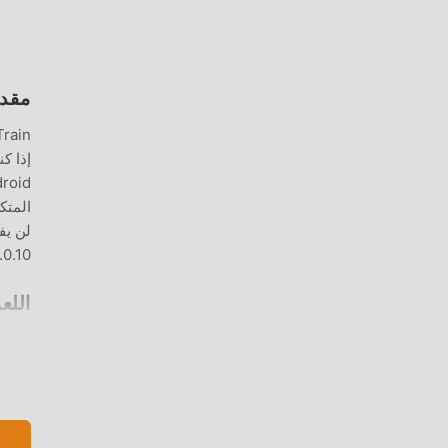
n
مقدمة AIN
Miku Train 1.0.10 ب
اللع
تنتظر ، انضم إلى ddroid