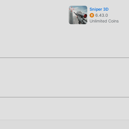
عاب mod الشائعة المجانية في انتظار لتلعب ، ماذا تنتظر ، قم بتنزيله الآن!
Sniper 3D
6.43.0
Unlimited Coins