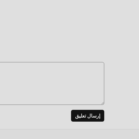
حزمة تثبيت moddroid بنقرة واحدة ، وهناك المزيد من أل
إرسال تعليق