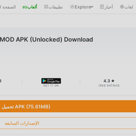
لغات
أخبار
Explore
تطبيقات
ألعاب
الصفحة ال
10 MOD APK (Unlocked) Download
B
4.3 ★
GET IT ON
1698 RATINGS
تحميل APK (75.61MB)
الإصدارات السابقة