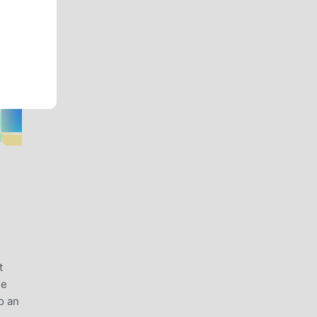
t
se
o an