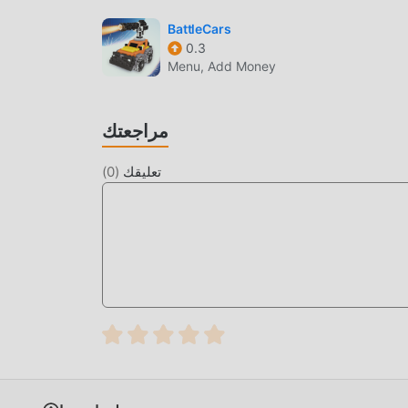
BattleCars
0.3
Menu, Add Money
مراجعتك
تعليقك
(
0
)