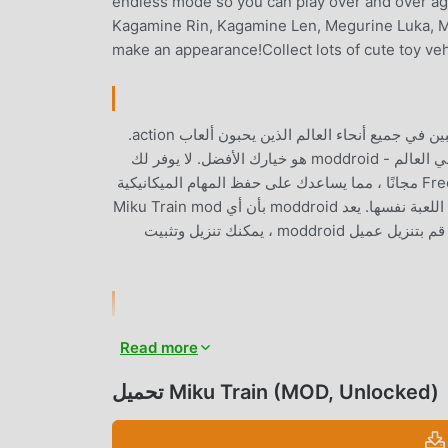
endless mode so you can play over and over ag
Kagamine Rin, Kagamine Len, Megurine Luka, M
make an appearance!Collect lots of cute toy veh
Miku Train باعتبارها لعبة شائعة جدًا action مؤخرًا ، اكتسبت الكثير من المعجبين في جميع أنحاء العالم الذين يحبون ألعاب action.
إذا كنت ترغب في تنزيل هذه اللعبة ، كأكبر موقع لتنزيل الألعاب المجانية APK في العالم - moddroid هو خيارك الأفضل. لا يوفر لك
moddroid أحدث إصدار من Miku Train 1.0.10 مجانًا ، ولكنه يوفر أيضًا Free mod مجانًا ، مما يساعدك على حفظ المهام الميكانيكية
المتكررة في اللعبة ، حتى تتمكن من التركيز على الاستمتاع بالبهجة التي تجلبها اللعبة نفسها. يعد moddroid بأن أي Miku Train mod
لن يفرض على اللاعبين أي رسوم ، وهو آمن 100٪ ومتاح ومجاني للتثبيت. فقط قم بتنزيل عميل moddroid ، يمكنك تنزيل وتثبيت
ريقة اللعب الفريدة في كسب عدد كبير من المعجبين حول العالم. على عكس
Read more
سوى متابعة البرنامج التعليمي للمبتدئين ، بحيث يمكنك بسهولة بدء اللعبة بأكملها
والاستمتاع بالبهجة التي توفرها فئة الألعاب الكلاسيكية action الألعاب Miku Train 1.0.10. في الوقت نفسه ، قامت moddroid ببناء
تحميل Miku Train (MOD, Unlocked)
منصة خاصة لعشاق الألعاب action ، مما يتيح لك التواصل والمشاركة مع جميع عشاق الألعاب action من جميع أنحاء العالم ، ماذا