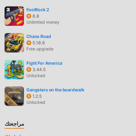
اللعب الفريد
FootRock 2
8.8
CHU باعتبارها لعبة شائعة action ، ساعدته طريقة اللعب الفريدة
Unlimited money
في كسب عدد كبير من المعجبين حول العالم. على عكس الألعاب
التقليدية action ، في CHU ، ما عليك سوى متابعة البرنامج
Chaos Road
التعليمي للمبتدئين ، بحيث يمكنك بسهولة بدء اللعبة بأكملها
5.18.6
والاستمتاع بالبهجة التي توفرها فئة الألعاب الكلاسيكية action
Free upgrade
الألعاب CHU 1.1.3. في الوقت نفسه ، قامت moddroid ببناء منصة
خاصة لعشاق الألعاب action ، مما يتيح لك التواصل والمشاركة مع
Fight For America
جميع عشاق الألعاب action من جميع أنحاء العالم ، ماذا تنتظر ،
3.44.5
Unlocked
انضم إلى moddroid و استمتع بلعبة action مع كل الشركاء
العالميين سعداء
Gangsters on the boardwalk
1.2.5
شاشة جميلة
Unlocked
مثل الألعاب التقليدية action ، تتميز CHU بأسلوب فني فريد ، كما
أن رسوماتها وخرائطها وشخصياتها عالية الجودة تجعل CHU جذبت
مراجعتك
الكثير من action معجبين ، وبالمقارنة مع فئة الألعاب التقليدية
action ، اعتمدت CHU 1.1.3 محركًا افتراضيًا محدثًا وأجرى ترقيات