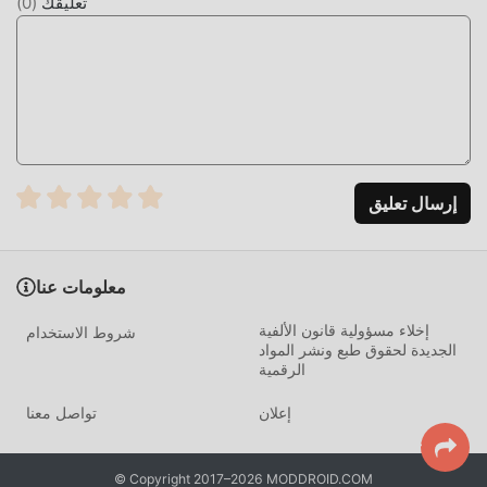
تعليقك
(
0
)
حزمة تثبيت moddroid بنقرة واحدة ، وهناك المزيد من ألعاب mod
الشائعة المجانية في انتظار لتلعب ، ماذا تنتظر ، قم بتنزيله الآن!
إرسال تعليق
معلومات عنا
إخلاء مسؤولية قانون الألفية
شروط الاستخدام
الجديدة لحقوق طبع ونشر المواد
الرقمية
إعلان
تواصل معنا
© Copyright 2017–2026 MODDROID.COM