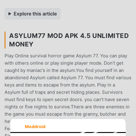
Explore this article
ASYLUM77 MOD APK 4.5 UNLIMITED
MONEY
Play Online survival horror game Asylum 77. You can play
with others online or play single player mode. Don't get
caught by maniac's in the asylum.You find yourself in an
abandoned Asylum called Asylum 77. You must find various
keys and items to escape from the asylum. Play in a
Asylum full of traps and secret hiding places. Survivors
must find keys to open secret doors. you can't have seven
nights or five nights to survive.There are three enemies in
the game you must escape from the granny, butcher and
her daughter.Some enemies are in different floors.Game
Moddroid
Features:- Bloody hide and seek games!- Play either
Single Player offline or Multiplayer game mode- Online