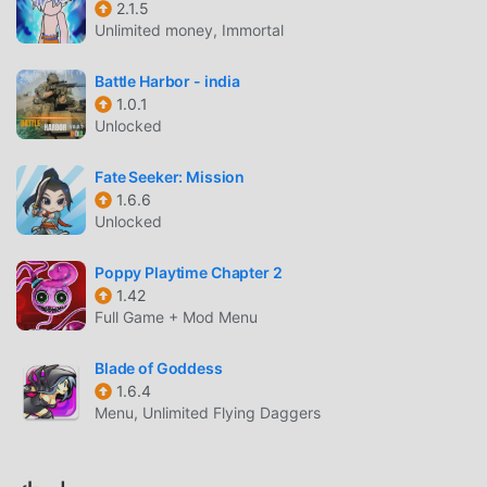
2.1.5
الكلاسيكية action الألعاب AirForce Ultimate Wars 1.0. في
Unlimited money, Immortal
الوقت نفسه ، قامت moddroid ببناء منصة خاصة لعشاق الألعاب
action ، مما يتيح لك التواصل والمشاركة مع جميع عشاق الألعاب
Battle Harbor - india
action من جميع أنحاء العالم ، ماذا تنتظر ، انضم إلى moddroid و
1.0.1
استمتع بلعبة action مع كل الشركاء العالميين سعداء
Unlocked
شاشة جميلة
Fate Seeker: Mission
1.6.6
مثل الألعاب التقليدية action ، تتميز AirForce Ultimate Wars
Unlocked
بأسلوب فني فريد ، كما أن رسوماتها وخرائطها وشخصياتها عالية
الجودة تجعل AirForce Ultimate Wars جذبت الكثير من action
Poppy Playtime Chapter 2
معجبين ، وبالمقارنة مع فئة الألعاب التقليدية action ، اعتمدت
1.42
AirForce Ultimate Wars 1.0 محركًا افتراضيًا محدثًا وأجرى ترقيات
Full Game + Mod Menu
جريئة. مع المزيد من التكنولوجيا المتقدمة ، تم تحسين تجربة الشاشة
للعبة بشكل كبير. مع الاحتفاظ بالنمط الأصلي action ، فإن الحد
Blade of Goddess
1.6.4
الأقصى يعزز التجربة الحسية للمستخدم ، وهناك العديد من الأنواع
Menu, Unlimited Flying Daggers
المختلفة من الهواتف المحمولة apk ذات القدرة على التكيف
الممتازة ، مما يضمن أن جميع عشاق اللعبة action يمكنهم
الاستمتاع تمامًا السعادة التي جلبتها AirForce Ultimate Wars 1.0