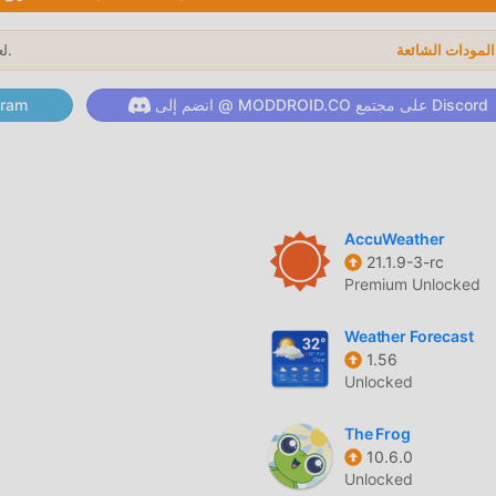
ressure and humidity, sunrise and sunset times. — App users are
gh the designated dialog box. Meteum, our proprietary weather
لعام 2026.
→
ast forecasts together with the data from satellites, radars, on
ur ultimate weather forecasts. Yandex Weather is compatible wi
انضم إلى @ MODDROID.CO على مجتمع Discord
انضم إلى @ ID.CO
 #1 weather service in Russia* Provides weather forecasts acr
urg, Krasnodar, Vladivostok, and so on) and all over the world.
esearch on weather service usage.
Y.WEAT
AccuWeather
21.1.9-3-rc
Premium Unlocked
Weather Forecast
1.56
Y.Weather 26.4 بنقرة واحدة. ماذا تنتظر ، قم بتنزيل moddroid الآن!
Unlocked
ت مريحة
The Frog
10.6.0
Unlocked