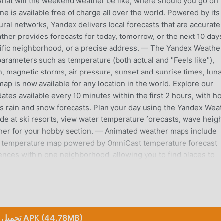
, what will the weekend weather be like, where should you go on
e is available free of charge all over the world. Powered by it
al networks, Yandex delivers local forecasts that are accurate
er provides forecasts for today, tomorrow, or the next 10 day
ecific neighborhood, or a precise address. — The Yandex Weathe
arameters such as temperature (both actual and "Feels like"),
ion, magnetic storms, air pressure, sunset and sunrise times, lun
ap is now available for any location in the world. Explore our
dates available every 10 minutes within the first 2 hours, with h
s rain and snow forecasts. Plan your day using the Yandex Wea
de at ski resorts, view water temperature forecasts, wave heigh
ather for your hobby section. — Animated weather maps include
ew temperature map powered by OmniCast temperature forecast
nces within one neighborhood, allowing you to find places to
can choose a list of cities or travel destinations to view the
in Favorites. — Home screen widgets for your smartphone and
 to check the current temperature, find out the chance of rain or
el with Yandex Search. The layout and content of the widgets c
n your home screen to view additional weather details. Wind s
تحميل APK (44.78MB)