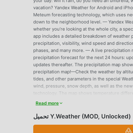
your day: will it rain, do you need an umbrella
vacation? Yandex Weather for Android and iPhon
Meteum forecasting technology, which uses neur
down to the neighborhood level. — Yandex Weath
whether you’re looking at the whole city, a sp
app includes a detailed breakdown of weather p
precipitation, visibility, wind speed and direct
phases, and many more. — A live precipitation m
precipitation forecast for the next 24 hours: up
updates thereafter. The precipitation map show
precipitation map!—Check the weather by altitu
tides, and other parameters in the special We
wind, pressure, snow depth, as well as the n
technology. The map shows temperature differe
escape the summer heat and scorching sun.— You 
Read more
weather for and quickly switch between them 
notification bars. They make it easier than ever
تحميل Y.Weather (MOD, Unlocked)
snow, or take your search game to the next lev
changed on the Settings page. — Swipe right o