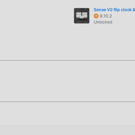
Sense V2 flip clock 
كة السعادة التي يواجهونها في التطبيق ، ما الذي تنتظره ، تعال وقم بتنزيل
9.10.2
Unlocked
ل فريد
لأصلية فقط
بنقرة واحدة ، ثم استمتع بالراحة التي يوفرها Y.Weather!
ميل الان
حزمة تثبيت ddroid
ه الآن!