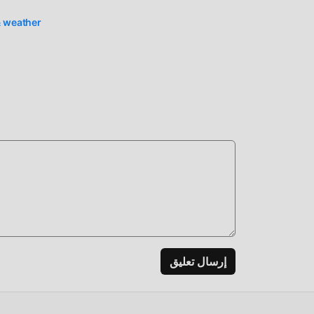
& weather
ومشار
تعدي
لا يوفر moddroid النسخة ا
Y.Weather 26.4.20 
التح
إرسال تعليق
بتنزيل