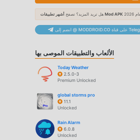
and direction, "Feels like" temperatures, air p
encouraged to share their weather alerts throu
أشهر تطبيقات Mod APK
هل تريد المزيد؟ تصفح
forecasting technology, collects and processes p
ground stations, and other providers to make o
MODDRO على قناة Telegram
smartphones and tablets.Yandex Weather is the
the country (Moscow, Yekaterinburg, St. Petersb
*according to 2023 usage data from Tiburon R
الألعاب والتطبيقات الموصى بها
Today Weather
2.5.0-3
Y.Weather باعتباره تطبيقًا شائعًا جدًا weather مؤخرًا ، فقد جذب عددًا كبيرًا من المستخدمين الذين يحبون weather في جميع أنحاء
Premium Unlocked
العالم. إذا كنت ترغب في تنزيل هذا التطبيق ، فإن moddroid هو خيارك الأفضل. لا يوفر لك moddroid أحدث إصدار من Y.Weather
26.4.20 مجانًا ، ولكنه يوفر أيضًا تعديلات Free مجانًا لمساعدتك في فتح جميع ميزات التطبيق مجانا. يعد moddroid بأن جميع تعديلات
global storms pro
Y.Weather لن تفرض على المستخدمين أي رسوم ، وهي آمنة 100٪ ومتاحة ومجانية للتثبيت. فقط قم بتنزيل عميل moddroid ،
11.1
Unlocked
Rain Alarm
6.0.8
Y.Weather باعتباره تطبيقًا شائعًا weather ، جذبت وظائفه القوية عددًا كبيرًا من المستخدمين. مقارنةً بالتطبيقات التقليدية weather
Unlocked
، يوفر Y.Weather تجربة أكثر ثراءً ووظائف أكثر قوة. ما عليك سوى تنزيل وتثبيت Y.Weather 26.4.20 ، يمكنك بسهولة تجربة جميع