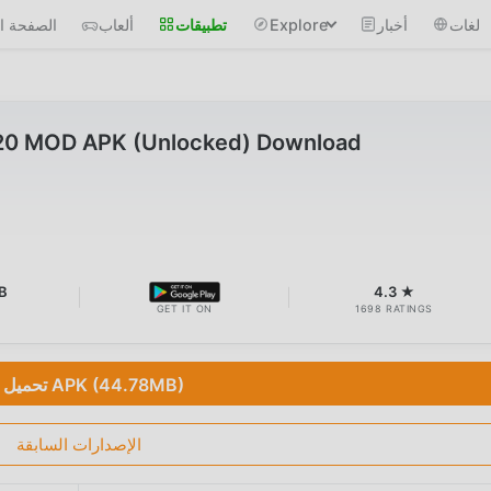
لغات
أخبار
Explore
تطبيقات
ألعاب
الصفحة ال
.20 MOD APK (Unlocked) Download
B
4.3 ★
GET IT ON
1698 RATINGS
تحميل APK (44.78MB)
الإصدارات السابقة