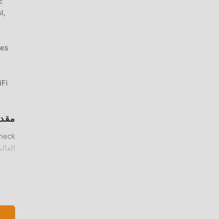
E
l,
des
iFi
مقدمة ECK
قم بتنزيل عميل moddroid ، يمكنك تنز
ميزا