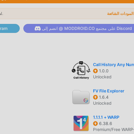
لعام 2026.
→
كة السعادة التي يواجهونها في التطبيق ، ما الذي تنتظره ، تعال وقم بتنزيل
انضم إلى @ MODDROID.CO على مجتمع Discord
انضم إلى @ ID.CO
ل فريد
لأصلية فقط
Call History Any Nu
تجربة أعلى مستوى من التطبيق check 5.9.6
1.0.0
Unlocked
تعديل Speedcheck 5.9.6 بنقرة واحدة ، ثم استمتع بالراحة التي يوفرها Speedcheck!
FV File Explorer
1.6.4
ميل الان
Unlocked
تثبيت moddroid بنقرة واحدة 
1.1.1.1 + WARP
6.38.6
Premium/Free WARP