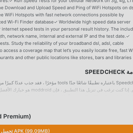
ures:✓ Run Speed Tests for your cellular Network on 3g, 4g, LT
he Download and Upload Speed and Ping of WiFi Hotspots on ds
ee WiFi Hotspots with fast network connections possible by
urced Wi-Fi Finder database✓ Worldwide high speed data server
 internet speed tests in your personal result history. The inclu
th, network name, internal and external IP and the test date.✓
sts. Study the reliability of your broadband dsl, adsl, cable
 access a coverage map that let’s you easily locate free, fast W
rants and other public locations like stores, bars and libraries
SPEEDCH
k 5.9.6
يل وتثبيت Speedcheck 5.9.6 بنقرة واحدة. ماذا تنتظر ، قم بتنزيل moddroid الآن!
تحميل emium
ت مريحة
تحميل APK (99.09MB)