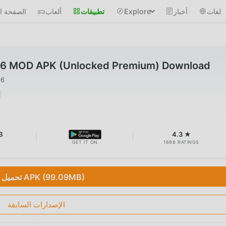
لغات
أخبار
Explore
تطبيقات
ألعاب
الصفحة ال
.6 MOD APK (Unlocked Premium) Download
26
B
4.3 ★
GET IT ON
1698 RATINGS
تحميل APK (99.09MB)
الإصدارات السابقة