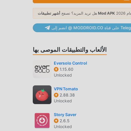
Speedcheck باعتباره تطبيقًا شائعًا tools ، جذبت وظائفه القوية عددًا كبيرًا من المستخدمين. مقارنةً بالتطبيقات التقليدية tools ،
يوفر Speedcheck تجربة أكثر ثراءً ووظائف أكثر قوة. ما عليك سوى تنزيل وتثبيت Speedcheck 5.9.6 ، يمكنك بسهولة تجربة جميع
أشهر تطبيقات Mod APK
هل تريد المزيد؟ تصفح
الوظائف ، وهي مجانية تمامًا! بالإضافة إلى ذلك ، يدعم moddroid أيضًا تطبيق tools للمعجبين لتبادل الخبرات مع بعضهم البعض ،
ه الآن
MODDRO على قناة Telegram
الألعاب والتطبيقات الموصى بها
انSpeedcheck 5.9.6 مجاني تمامًا ، ولكنه يرفق أيضًا إصدار التعديل ، مما يوفر لك وظائف Unlocked Premium مجانًا ، يمكنك
Eversolo Control
Speed مع أكثر الوظائف اكتمالا. علاوة على ذلك ، تمت مصادقة جميع التعديلات يدويًا
1.15.60
بواسطة moddroid ، فهي مجانية ومتاحة بنسبة 100٪. الآن ، ما عليك سوى تنزيل moddroid إلى العميل ، يمكنك تنزيل وتثبيت
Unlocked
VPN Tomato
2.88.38
Unlocked
ما عليك سوى النقر فوق زر التنزيل لتثبيت تطبيق moddroid ، ويمكنك تنزيل الإصدار المجاني مباشرة Speedcheck 5.9.6 في حزمة
، وهناك المزيد من تطبيقات mod الشائعة المجانية التي تنتظر عليك أن تلعب ، ماذا تنتظر ، قم بتنزيله
Story Saver
2.6.5
Unlocked