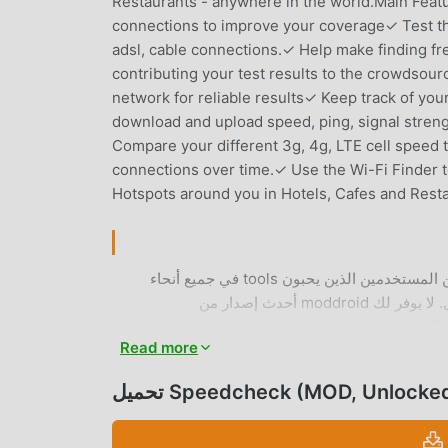
Restaurants - anywhere in the world.Main Feat
connections to improve your coverage✓ Test t
adsl, cable connections.✓ Help make finding fr
contributing your test results to the crowdso
network for reliable results✓ Keep track of your
download and upload speed, ping, signal streng
Compare your different 3g, 4g, LTE cell speed te
connections over time.✓ Use the Wi-Fi Finder to
Hotspots around you in Hotels, Cafes and Restau
Speedcheck باعتباره تطبيقًا شائعًا جدًا tools مؤخرًا ، فقد جذب عددًا كبيرًا من المستخدمين الذين يحبون tools في جميع أنحاء
العالم. إذا كنت ترغب في تنزيل هذا التطبيق ، فإن moddroid هو خيارك الأفضل. لا يوفر لك moddroid أحدث إصدار من
Speedchec مجانًا ، ولكنه يوفر أيضًا تعديلات Unlocked Premium مجانًا لمساعدتك في فتح جميع ميزات التطبيق مجانا. يعد
Read more
moddroid بأن جميع تعديلات Speedcheck لن تفرض على المستخدمين أي رسوم ، وهي آمنة 100٪ ومتاحة ومجانية للتثبيت. فقط
Speedcheck (MOD, Unlocked Pr)