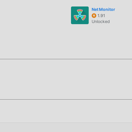
Net Monitor
1.91
Unlocked