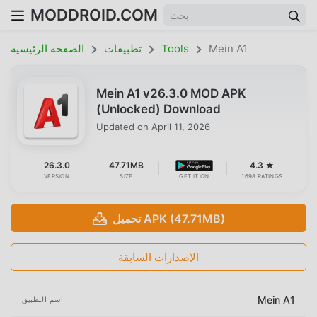
MODDROID.COM
Mein A1
Tools
تطبيقات
الصفحة الرئيسية
Mein A1 v26.3.0 MOD APK
(Unlocked) Download
Updated on
April 11, 2026
26.3.0
47.71MB
4.3 ★
VERSION
SIZE
GET IT ON
1698 RATINGS
تحميل APK (47.71MB)
الإصدارات السابقة
Mein A1
اسم التطبيق