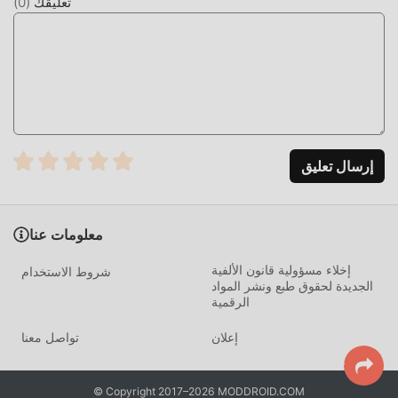
تعليقك
(
0
)
التحميل الان
ما عليك سوى النقر فوق زر التنزيل لتثبيت تطبيق moddroid ،
ويمكنك تنزيل الإصدار المجاني مباشرة Mein A1 26.3.0 في حزمة
تثبيت moddroid بنقرة واحدة ، وهناك المزيد من تطبيقات mod
الشائعة المجانية التي تنتظر عليك أن تلعب ، ماذا تنتظر ، قم بتنزيله
الآن!
إرسال تعليق
معلومات عنا
إخلاء مسؤولية قانون الألفية
شروط الاستخدام
الجديدة لحقوق طبع ونشر المواد
الرقمية
إعلان
تواصل معنا
© Copyright 2017–2026 MODDROID.COM