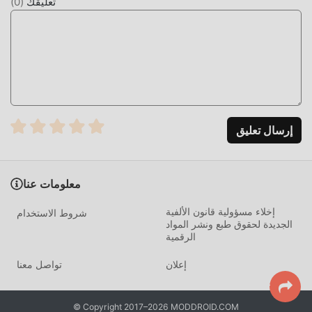
تعليقك
(
0
)
تعديل فريد
لا يوفر moddroid النسخة الأصلية فقط
انImage Resizer 1.7 مجاني تمامًا ، ولكنه يرفق أيضًا إصدار التعديل
، مما يوفر لك وظائف Free مجانًا ، يمكنك تجربة أعلى مستوى من
التطبيق Image Resizer 1.7 مع أكثر الوظائف اكتمالا. علاوة على
ذلك ، تمت مصادقة جميع التعديلات يدويًا بواسطة moddroid ، فهي
إرسال تعليق
مجانية ومتاحة بنسبة 100٪. الآن ، ما عليك سوى تنزيل moddroid
إلى العميل ، يمكنك تنزيل وتثبيت Freeاصدار التعديل Image
Resizer 1.7 بنقرة واحدة ، ثم استمتع بالراحة التي يوفرها Image
معلومات عنا
Resizer!
إخلاء مسؤولية قانون الألفية
شروط الاستخدام
التحميل الان
الجديدة لحقوق طبع ونشر المواد
الرقمية
ما عليك سوى النقر فوق زر التنزيل لتثبيت تطبيق moddroid ،
ويمكنك تنزيل الإصدار المجاني مباشرة Image Resizer 1.7 في
إعلان
تواصل معنا
حزمة تثبيت moddroid بنقرة واحدة ، وهناك المزيد من تطبيقات
mod الشائعة المجانية التي تنتظر عليك أن تلعب ، ماذا تنتظر ، قم
© Copyright 2017–2026 MODDROID.COM
بتنزيله الآن!