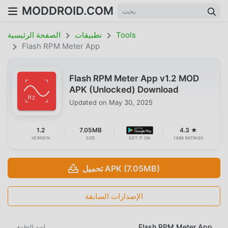
MODDROID.COM
Tools
تطبيقات
الصفحة الرئيسية
Flash RPM Meter App
Flash RPM Meter App v1.2 MOD
APK (Unlocked) Download
Updated on
May 30, 2025
1.2
7.05MB
4.3 ★
VERSION
SIZE
GET IT ON
1698 RATINGS
تحميل APK (7.05MB)
الإصدارات السابقة
Flash RPM Meter App
اسم التطبيق