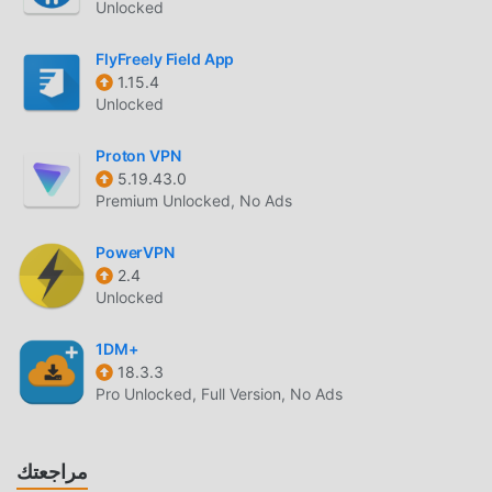
Unlocked
التحميل الان
ما عليك سوى النقر فوق زر التنزيل لتثبيت تطبيق moddroid ،
FlyFreely Field App
1.15.4
ويمكنك تنزيل الإصدار المجاني مباشرة Flash RPM Meter App 1.2
Unlocked
في حزمة تثبيت moddroid بنقرة واحدة ، وهناك المزيد من تطبيقات
mod الشائعة المجانية التي تنتظر عليك أن تلعب ، ماذا تنتظر ، قم
Proton VPN
بتنزيله الآن!
5.19.43.0
Premium Unlocked, No Ads
PowerVPN
2.4
Unlocked
1DM+
18.3.3
Pro Unlocked, Full Version, No Ads
مراجعتك