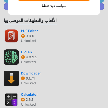
انCoffee 2.26 مجاني تمامًا ، ولكنه يرفق أيضًا إصدار التعديل ، مما
يوفر لك وظائف Premium Unlocked, No Ads مجانًا ، يمكنك
المواصلة دون تعطيل
انضم إلى @ MODDROID.CO على مجتمع Discord
تجربة أعلى مستوى من التطبيق Coffee 2.26 مع أكثر الوظائف
اكتمالا. علاوة على ذلك ، تمت مصادقة جميع التعديلات يدويًا بواسطة
الألعاب والتطبيقات الموصى بها
moddroid ، فهي مجانية ومتاحة بنسبة 100٪. الآن ، ما عليك سوى
تنزيل moddroid إلى العميل ، يمكنك تنزيل وتثبيت Premium
PDF Editor
Unlocked, No Adsاصدار التعديل Coffee 2.26 بنقرة واحدة ، ثم
9.9.0
استمتع بالراحة التي يوفرها Coffee!
Unlocked
التحميل الان
GPTalk
4.0.9.2
ما عليك سوى النقر فوق زر التنزيل لتثبيت تطبيق moddroid ،
Unlocked
ويمكنك تنزيل الإصدار المجاني مباشرة Coffee 2.26 في حزمة
تثبيت moddroid بنقرة واحدة ، وهناك المزيد من تطبيقات mod
Downloader
الشائعة المجانية التي تنتظر عليك أن تلعب ، ماذا تنتظر ، قم بتنزيله
6.1.7.1
Unlocked
الآن!
Calculator
2.6.1
Unlocked