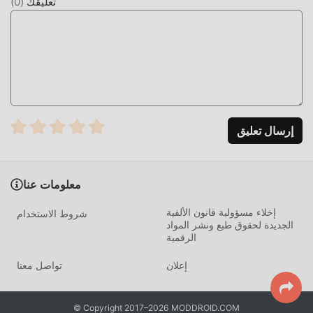
تعليقك
(
0
)
التي يوفرها Boundo Meta-app!
التحميل الان
ما عليك سوى النقر فوق زر التنزيل لتثبيت تطبيق moddroid ،
ويمكنك تنزيل الإصدار المجاني مباشرة Boundo Meta-app 5.1.0
في حزمة تثبيت moddroid بنقرة واحدة ، وهناك المزيد من تطبيقات
mod الشائعة المجانية التي تنتظر عليك أن تلعب ، ماذا تنتظر ، قم
بتنزيله الآن!
إرسال تعليق
معلومات عنا
إخلاء مسؤولية قانون الألفية
شروط الاستخدام
الجديدة لحقوق طبع ونشر المواد
الرقمية
إعلان
تواصل معنا
© Copyright 2017–2026 MODDROID.COM