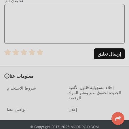
تعليقك
(
0
)
1 VPN باعتباره تطبيقًا شائعًا tools ، جذبت وظائفه القوية عددًا كبيرًا
من المستخدمين. مقارنةً بالتطبيقات التقليدية tools ، يوفر 1 VPN
تجربة أكثر ثراءً ووظائف أكثر قوة. ما عليك سوى تنزيل وتثبيت 1
VPN 3.3.0(kg) ، يمكنك بسهولة تجربة جميع الوظائف ، وهي مجانية
تمامًا! بالإضافة إلى ذلك ، يدعم moddroid أيضًا تطبيق tools
للمعجبين لتبادل الخبرات مع بعضهم البعض ، ومشاركة السعادة التي
يواجهونها في التطبيق ، ما الذي تنتظره ، تعال وقم بتنزيله الآن
إرسال تعليق
تعديل فريد
لا يوفر moddroid النسخة الأصلية فقط
معلومات عنا
ان1 VPN 3.3.0(kg) مجاني تمامًا ، ولكنه يرفق أيضًا إصدار التعديل ،
إخلاء مسؤولية قانون الألفية
شروط الاستخدام
مما يوفر لك وظائف Unlocked Premium مجانًا ، يمكنك تجربة
الجديدة لحقوق طبع ونشر المواد
الرقمية
أعلى مستوى من التطبيق 1 VPN 3.3.0(kg) مع أكثر الوظائف
اكتمالا. علاوة على ذلك ، تمت مصادقة جميع التعديلات يدويًا بواسطة
إعلان
تواصل معنا
moddroid ، فهي مجانية ومتاحة بنسبة 100٪. الآن ، ما عليك سوى
تنزيل moddroid إلى العميل ، يمكنك تنزيل وتثبيت Unlocked
Premiumاصدار التعديل 1 VPN 3.3.0(kg) بنقرة واحدة ، ثم استمتع
© Copyright 2017–2026 MODDROID.COM