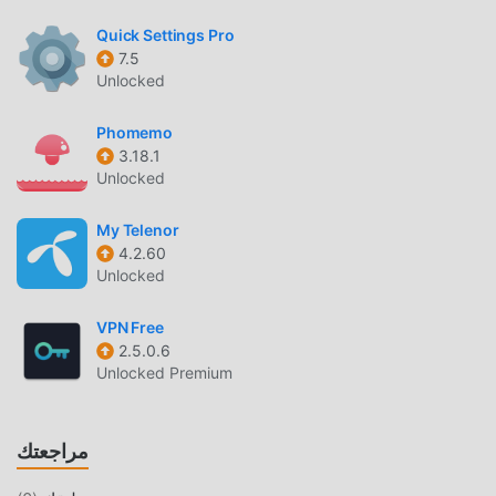
store, or sell your personal data.🔹 100% Free to Use with
Quick Settings Pro
Premium Features AvailableEnjoy free USA VPN servers or
7.5
upgrade to premium servers for even faster speeds and
Unlocked
enhanced security.
Phomemo
مقدمة 1 VPN
3.18.1
Unlocked
1 VPN باعتباره تطبيقًا شائعًا جدًا tools مؤخرًا ، فقد جذب عددًا كبيرًا
من المستخدمين الذين يحبون tools في جميع أنحاء العالم. إذا كنت
My Telenor
ترغب في تنزيل هذا التطبيق ، فإن moddroid هو خيارك الأفضل. لا
4.2.60
يوفر لك moddroid أحدث إصدار من 1 VPN 3.3.0(kg) مجانًا ،
Unlocked
ولكنه يوفر أيضًا تعديلات Unlocked Premium مجانًا لمساعدتك في
فتح جميع ميزات التطبيق مجانا. يعد moddroid بأن جميع تعديلات 1
VPN Free
VPN لن تفرض على المستخدمين أي رسوم ، وهي آمنة 100٪
2.5.0.6
Unlocked Premium
ومتاحة ومجانية للتثبيت. فقط قم بتنزيل عميل moddroid ، يمكنك
تنزيل وتثبيت 1 VPN 3.3.0(kg) بنقرة واحدة. ماذا تنتظر ، قم بتنزيل
moddroid الآن!
مراجعتك
ميزات مريحة