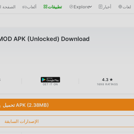
لغات
أخبار
Explore
تطبيقات
ألعاب
الصفحة ال
 MOD APK (Unlocked) Download
B
4.3 ★
GET IT ON
1698 RATINGS
تحميل APK (2.38MB)
الإصدارات السابقة