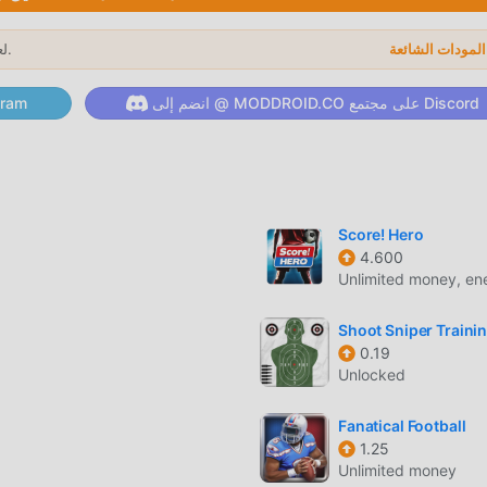
ل فريد
لعام 2026.
→
لأصلية فقط
انضم إلى @ MODDROID.CO على مجتمع Discord
انضم إلى @ ID.CO
!
Score! Hero
ميل الان
4.600
Unlimited money, en
تثبيت moddroid بنقرة واحدة 
Shoot Sniper Traini
0.19
Unlocked
Fanatical Football
1.25
Unlimited money