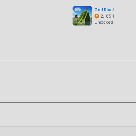
Golf Rival
2.165.1
Unlocked