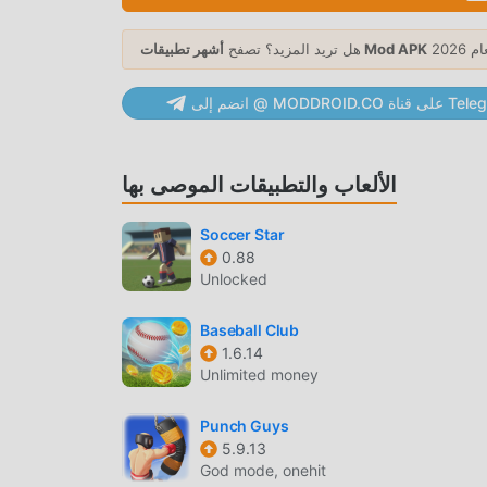
أشهر تطبيقات Mod APK
هل تريد المزيد؟ تصفح
MODDRO على قناة Telegram
انRodada 10 5.0.1 مجاني تمامًا ، ولكنه يرفق أيضًا إصدار التعديل ، مما يوفر لك وظائف Free مجانًا ، يمكنك تجربة أعلى مستوى من
التطبيق Rodada 10 5.0.1 مع أكثر الوظائف اكتمالا. علاوة على ذلك ، تمت مصادقة جميع التعديلات يدويًا بواسطة moddroid ، فهي
مجانية ومتاحة بنسبة 100٪. الآن ، ما عليك سوى تنزيل moddroid إلى العميل ، يمكنك تنزيل وتثبيت Freeاصدار التعديل Rodada 10
الألعاب والتطبيقات الموصى بها
Soccer Star
0.88
Unlocked
ما عليك سوى النقر فوق زر التنزيل لتثبيت تطبيق moddroid ، ويمكنك تنزيل الإصدار المجاني مباشرة Rodada 10 5.0.1 في حزمة
، وهناك المزيد من تطبيقات mod الشائعة المجانية التي تنتظر عليك أن تلعب ، ماذا تنتظر ، قم بتنزيله
Baseball Club
1.6.14
Unlimited money
Punch Guys
5.9.13
God mode, onehit