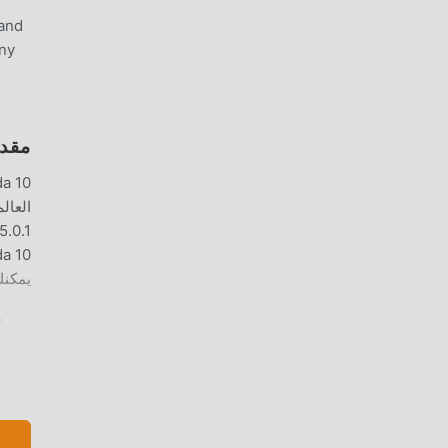
 and
any
مقدمة  10
يمكنك تنزيل وتثبيت 0.1
ميزا
ومشار