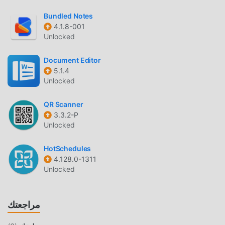
Norg باعتباره تطبيقًا شائعًا جدًا productivity مؤخرًا ، فقد جذب
Bundled Notes
عددًا كبيرًا من المستخدمين الذين يحبون productivity في جميع
4.1.8-001
أنحاء العالم. إذا كنت ترغب في تنزيل هذا التطبيق ، فإن moddroid
Unlocked
هو خيارك الأفضل. لا يوفر لك moddroid أحدث إصدار من Norg
1.7.3 مجانًا ، ولكنه يوفر أيضًا تعديلات Free مجانًا لمساعدتك في فتح
Document Editor
5.1.4
جميع ميزات التطبيق مجانا. يعد moddroid بأن جميع تعديلات Norg
Unlocked
لن تفرض على المستخدمين أي رسوم ، وهي آمنة 100٪ ومتاحة
ومجانية للتثبيت. فقط قم بتنزيل عميل moddroid ، يمكنك تنزيل
QR Scanner
وتثبيت Norg 1.7.3 بنقرة واحدة. ماذا تنتظر ، قم بتنزيل moddroid
3.3.2-P
الآن!
Unlocked
ميزات مريحة
HotSchedules
4.128.0-1311
Norg باعتباره تطبيقًا شائعًا productivity ، جذبت وظائفه القوية
Unlocked
عددًا كبيرًا من المستخدمين. مقارنةً بالتطبيقات التقليدية
productivity ، يوفر Norg تجربة أكثر ثراءً ووظائف أكثر قوة. ما
عليك سوى تنزيل وتثبيت Norg 1.7.3 ، يمكنك بسهولة تجربة جميع
مراجعتك
الوظائف ، وهي مجانية تمامًا! بالإضافة إلى ذلك ، يدعم moddroid
أيضًا تطبيق productivity للمعجبين لتبادل الخبرات مع بعضهم