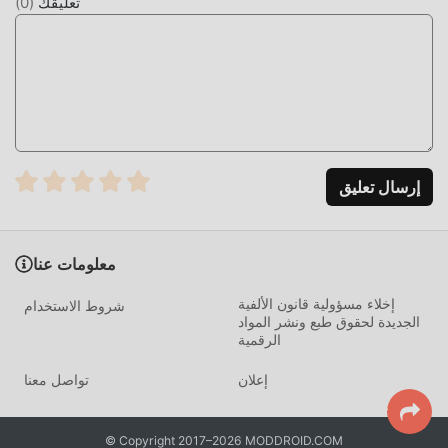
تعليقك
(
0
)
البعض ، ومشاركة السعادة التي يواجهونها في التطبيق ، ما الذي
تنتظره ، تعال وقم بتنزيله الآن
تعديل فريد
لا يوفر moddroid النسخة الأصلية فقط
انNorg 1.7.3 مجاني تمامًا ، ولكنه يرفق أيضًا إصدار التعديل ، مما
إرسال تعليق
يوفر لك وظائف Free مجانًا ، يمكنك تجربة أعلى مستوى من
التطبيق Norg 1.7.3 مع أكثر الوظائف اكتمالا. علاوة على ذلك ، تمت
مصادقة جميع التعديلات يدويًا بواسطة moddroid ، فهي مجانية
معلومات عنا
ومتاحة بنسبة 100٪. الآن ، ما عليك سوى تنزيل moddroid إلى
العميل ، يمكنك تنزيل وتثبيت Freeاصدار التعديل Norg 1.7.3 بنقرة
إخلاء مسؤولية قانون الألفية
شروط الاستخدام
واحدة ، ثم استمتع بالراحة التي يوفرها Norg!
الجديدة لحقوق طبع ونشر المواد
الرقمية
التحميل الان
إعلان
تواصل معنا
ما عليك سوى النقر فوق زر التنزيل لتثبيت تطبيق moddroid ،
ويمكنك تنزيل الإصدار المجاني مباشرة Norg 1.7.3 في حزمة تثبيت
© Copyright 2017–2026 MODDROID.COM
moddroid بنقرة واحدة ، وهناك المزيد من تطبيقات mod الشائعة