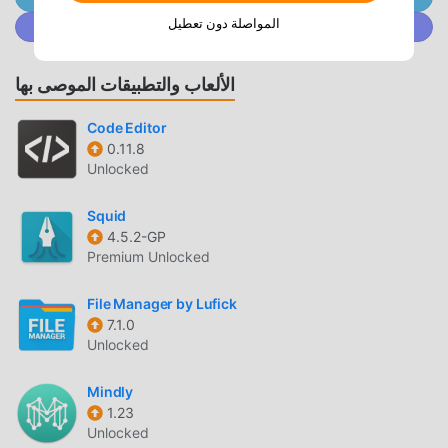
Searchable notification log・Private message preview・
المواصلة دون تعطيل
انضم إلى @ MODDROID.CO على مجتمع Discord
Deleted message notification review・App filters and
important alerts・Home screen widgets・Export / import
for device changesFree and PremiumIn the free version,
الألعاب والتطبيقات الموصى بها
you can view notifications from the last 3 days. Premium
unlocks access to older saved notifications, ad removal,
Code Editor
pinned notifications, bulk read actions, and full-feature
0.11.8
Unlocked
widgets.Recommended for・People who often miss
notifications・People who want to read messages without
Squid
read receipts・People who want to check deleted
4.5.2-GP
message notifications later・People who want a cleaner,
Premium Unlocked
more searchable notification managerRequired
permissionNorg requires notification access permission to
File Manager by Lufick
save and organize notifications. You can manage this
7.1.0
permission from Android settings.Install Norg to keep a
Unlocked
useful notification history, read messages with less
pressure, and stay in control of important alerts.
Mindly
1.23
Unlocked
مقدمة NORG