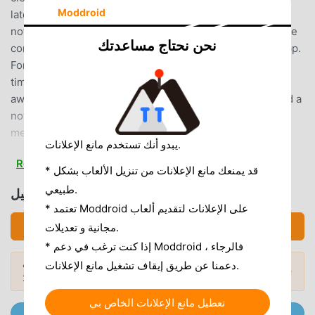
Moddroid
later. Search and app filters help you find the right
notification faster.Read without receiptsPreview message
نحن نحتاج مساعدتك
content from notifications before opening the original app.
For supported apps, this helps you read on your own
timing without marking the message as read right
away.Review deleted message notificationsIf Norg saved a
notification before the sender deleted the original
message, you may still be able to review that notification
يبدو أنك تستخدم مانع الإعلانات.
later. Only notifications received after you install Norg can
Read more
be saved.Manage important alertsChoose which apps stay
* قد يمنعك مانع الإعلانات من تنزيل الألعاب بشكل
visible, which notifications move to history, and which
طبيعي.
تحميل Norg (MOD, Unlocked)
ones should be skipped. Keep important alerts easy to find
* تعتمد Moddroid على الإعلانات لتقديم ألعاب
and reduce clutter in your notification shade.Notification
تحميل APK (22.92MB)
مجانية و تعديلات.
content stays on your deviceYour notification content and
* إذا كنت ترغب في دعم Moddroid ، فالرجاء
notification history are managed on your device with local
أشهر تطبيقات Mod APK
هل تريد المزيد؟ تصفح
دعمنا عن طريق إيقاف تشغيل مانع الإعلانات.
storage. Notification content is not collected, helping you
المودات الشائعة →
لعام 2026.
use Norg with more confidence when handling messages
and alerts.Key features・Automatic notification history・
تعطيل مانع الإعلانات الخاص بي
انضم إلى @ MODDROID.CO على قناة Telegram