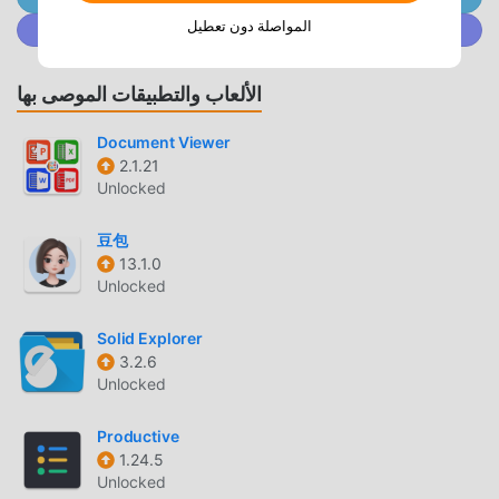
Nice Mind Map has many templates for Personal, Work,
المواصلة دون تعطيل
انضم إلى @ MODDROID.CO على مجتمع Discord
Education, Life, you can change the template to be you
own mindmap 👍- Nice Mind Map has PC Version to
improve you productivity 👍- Nice Mind Map has many
الألعاب والتطبيقات الموصى بها
themes, theme style, theme color- You can insert pictures,
Emoji, audio, hyperlink, attachment, etc.- You can add note,
Document Viewer
summary, boundary, callout, relationship to mindmap topic-
2.1.21
Unlocked
You can set topic as Task, and you can add Calendar
Reminder to it- You can add Priority or Progress mark to
豆包
mindmap topic- You can Find & Replace words in
13.1.0
mindmap- Nice Mind Map has Presentation Mode 👍- Nice
Unlocked
Mind Map has powerful and handy Outline Mode 👍- Nice
Mind Map support multi Sheet 👍- Nice Mind Map support
Solid Explorer
Text Scan, PDF Scan for quick input- Nice Mind Map
3.2.6
support input LaTex- Nice Mind Map support 9 language
Unlocked
for now- Maintain overview- Multi-layered tree- Fish-bone
mind map style- Table mind map style- Nice Mind Map
Productive
support SYNC mindmap to Google Drive and One Drive
1.24.5
Unlocked
👍- Nice Mind Map support adding summary- Nice Mind