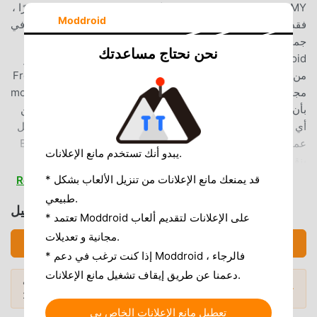
Best Express MY باعتباره تطبيقًا شائعًا جدًا productivity مؤخرًا ،
Moddroid
فقد جذب عددًا كبيرًا من المستخدمين الذين يحبون productivity في
جميع أنحاء العالم. إذا كنت ترغب في تنزيل هذا التطبيق ، فإن
نحن نحتاج مساعدتك
moddroid هو خيارك الأفضل. لا يوفر لك moddroid أحدث إصدار
من Best Express MY 1.55.1 مجانًا ، ولكنه يوفر أيضًا تعديلات Free
مجانًا لمساعدتك في فتح جميع ميزات التطبيق مجانا. يعد moddroid
بأن جميع تعديلات Best Express MY لن تفرض على المستخدمين
أي رسوم ، وهي آمنة 100٪ ومتاحة ومجانية للتثبيت. فقط قم بتنزيل
عميل moddroid ، يمكنك تنزيل وتثبيت Best Express MY 1.55.1
يبدو أنك تستخدم مانع الإعلانات.
بنقرة واحدة. ماذا تنتظر ، قم بتنزيل moddroid الآن!
* قد يمنعك مانع الإعلانات من تنزيل الألعاب بشكل
Read more
ميزات مريحة
طبيعي.
تحميل Best Express MY (MOD, Unlocked)
* تعتمد Moddroid على الإعلانات لتقديم ألعاب
Best Express MY باعتباره تطبيقًا شائعًا productivity ، جذبت
وظائفه القوية عددًا كبيرًا من المستخدمين. مقارنةً بالتطبيقات
مجانية و تعديلات.
تحميل APK (41.17MB)
التقليدية productivity ، يوفر Best Express MY تجربة أكثر ثراءً
* إذا كنت ترغب في دعم Moddroid ، فالرجاء
ووظائف أكثر قوة. ما عليك سوى تنزيل وتثبيت Best Express MY
دعمنا عن طريق إيقاف تشغيل مانع الإعلانات.
أشهر تطبيقات Mod APK
هل تريد المزيد؟ تصفح
1.55.1 ، يمكنك بسهولة تجربة جميع الوظائف ، وهي مجانية تمامًا!
المودات الشائعة →
لعام 2026.
بالإضافة إلى ذلك ، يدعم moddroid أيضًا تطبيق productivity
تعطيل مانع الإعلانات الخاص بي